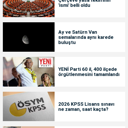
Çerçeve yasa teklifinin
'ismi' belli oldu
Ay ve Satürn Van
semalarında aynı karede
buluştu
YENİ Parti 60 il, 400 ilçede
örgütlenmesini tamamlandı
2026 KPSS Lisans sınavı
ne zaman, saat kaçta?