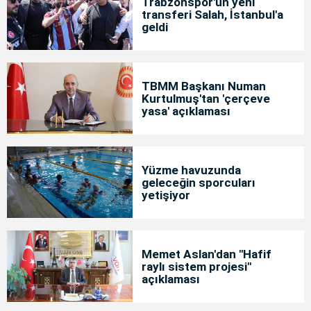
Trabzonspor'un yeni
transferi Salah, İstanbul'a
geldi
TBMM Başkanı Numan
Kurtulmuş'tan 'çerçeve
yasa' açıklaması
Yüzme havuzunda
geleceğin sporcuları
yetişiyor
Memet Aslan'dan "Hafif
raylı sistem projesi"
açıklaması