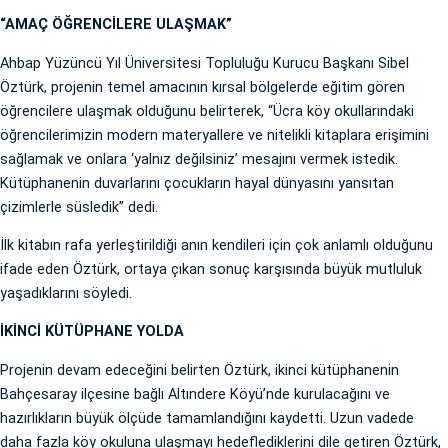
“AMAÇ ÖĞRENCİLERE ULAŞMAK”
Ahbap Yüzüncü Yıl Üniversitesi Topluluğu Kurucu Başkanı Sibel
Öztürk, projenin temel amacının kırsal bölgelerde eğitim gören
öğrencilere ulaşmak olduğunu belirterek, “Ücra köy okullarındaki
öğrencilerimizin modern materyallere ve nitelikli kitaplara erişimini
sağlamak ve onlara ‘yalnız değilsiniz’ mesajını vermek istedik.
Kütüphanenin duvarlarını çocukların hayal dünyasını yansıtan
çizimlerle süsledik” dedi.
İlk kitabın rafa yerleştirildiği anın kendileri için çok anlamlı olduğunu
ifade eden Öztürk, ortaya çıkan sonuç karşısında büyük mutluluk
yaşadıklarını söyledi.
İKİNCİ KÜTÜPHANE YOLDA
Projenin devam edeceğini belirten Öztürk, ikinci kütüphanenin
Bahçesaray ilçesine bağlı Altındere Köyü’nde kurulacağını ve
hazırlıkların büyük ölçüde tamamlandığını kaydetti. Uzun vadede
daha fazla köy okuluna ulaşmayı hedeflediklerini dile getiren Öztürk,