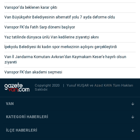
Vanspor'da beklenen karar çıktı
Van Büyükşehir Belediyesinin alternatif yolu 7 ayda deforme oldu
Vanspor FK'da Fatih Sarp dönemi başlıyor
Yaz tatilinde dünyaca ünlü Van kedilerine ziyaretçi akını
İpekyolu Belediyesi iki kadın spor merkezinin açılışını gerçekleştirdi
Van İl Jandarma Komutanı Avkıran’dan Kaymakam Keser’e hayırlı olsun
ziyareti
Vanspor FK'dan akademi seçmesi
Copyright 2020
|
Yusuf KUŞAR ve
Azad KAYA
Tüm Hakları
Saklıdır.
VAN
KATEGORİ HABERLERİ
İLÇE HABERLERİ