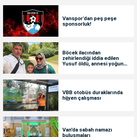
Vanspor'dan peş peşe
sponsorluk!
Böcek ilacından
zehirlendiği iddia edilen
Yusuf öldü, annesi yoğun
bakımda
VBB otobüs duraklarında
hijyen çalışması
Van’da sabah namazı
buluşmaları