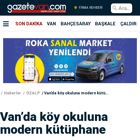
FİRMA REHBERİ
SON DAKİKA
VAN
BAHÇESARAY
BAŞKALE
ÇALDIRA
Haberler
ÖZALP
Van’da köy okuluna modern kütüphane
Van’da köy okuluna
modern kütüphane