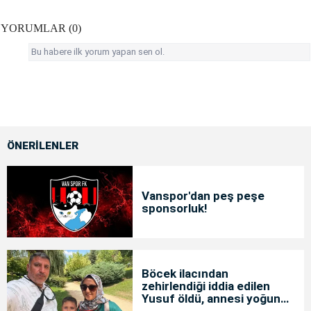
YORUMLAR (0)
Bu habere ilk yorum yapan sen ol.
ÖNERİLENLER
Vanspor'dan peş peşe
sponsorluk!
Böcek ilacından
zehirlendiği iddia edilen
Yusuf öldü, annesi yoğun