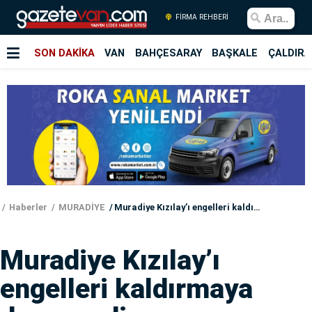
FİRMA REHBERİ
SON DAKİKA
VAN
BAHÇESARAY
BAŞKALE
ÇALDIRA
Haberler
MURADİYE
Muradiye Kızılay’ı engelleri kaldırmaya devam ediyor
Muradiye Kızılay’ı
engelleri kaldırmaya