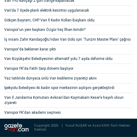
Van YYÜ kavşağı 2 gün trafiğe kapatılacak
Van'da 7 ilçede planlı elektrik kesintisi uygulanacak
Gökçen Bayram, CHP Van İl Kadın Kolları Başkanı oldu
Vanspor'un yeni başkanı Özgür İreç İlhan kimdir?
İş insanı Zahir Kandaşoğlu'ndan Van Gölü için 'Turizm Master Planı' çağrısı
Vanspor'da beklenen karar çıktı
Van Büyükşehir Belediyesinin alternatif yolu 7 ayda deforme oldu
Vanspor FK'da Fatih Sarp dönemi başlıyor
Yaz tatilinde dünyaca ünlü Van kedilerine ziyaretçi akını
İpekyolu Belediyesi iki kadın spor merkezinin açılışını gerçekleştirdi
Van İl Jandarma Komutanı Avkıran’dan Kaymakam Keser’e hayırlı olsun
ziyareti
Vanspor FK'dan akademi seçmesi
Copyright 2020
|
Yusuf KUŞAR ve
Azad KAYA
Tüm Hakları
Saklıdır.