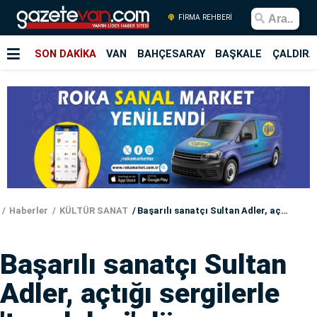
FİRMA REHBERİ
SON DAKİKA
VAN
BAHÇESARAY
BAŞKALE
ÇALDIRA
Haberler
KÜLTÜR SANAT
Başarılı sanatçı Sultan Adler, açtığı sergilerle 'ters laleyi' dünyaya tanıtıyor
Başarılı sanatçı Sultan
Adler, açtığı sergilerle