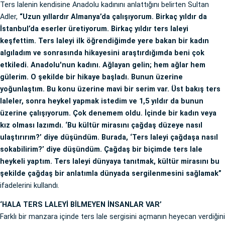
Ters lalenin kendisine Anadolu kadınını anlattığını belirten Sultan
Adler,
“Uzun yıllardır Almanya’da çalışıyorum. Birkaç yıldır da
İstanbul’da eserler üretiyorum. Birkaç yıldır ters laleyi
keşfettim. Ters laleyi ilk öğrendiğimde yere bakan bir kadın
algıladım ve sonrasında hikayesini araştırdığımda beni çok
etkiledi. Anadolu'nun kadını. Ağlayan gelin; hem ağlar hem
gülerim. O şekilde bir hikaye başladı. Bunun üzerine
yoğunlaştım. Bu konu üzerine mavi bir serim var. Üst bakış ters
laleler, sonra heykel yapmak istedim ve 1,5 yıldır da bunun
üzerine çalışıyorum. Çok denemem oldu. İçinde bir kadın veya
kız olması lazımdı. ‘Bu kültür mirasını çağdaş düzeye nasıl
ulaştırırım?’ diye düşündüm. Burada, ‘Ters laleyi çağdaşa nasıl
sokabilirim?’ diye düşündüm. Çağdaş bir biçimde ters lale
heykeli yaptım. Ters laleyi dünyaya tanıtmak, kültür mirasını bu
şekilde çağdaş bir anlatımla dünyada sergilenmesini sağlamak”
ifadelerini kullandı.
‘HALA TERS LALEYİ BİLMEYEN İNSANLAR VAR’
Farklı bir manzara içinde ters lale sergisini açmanın heyecan verdiğini