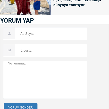
açtığı sergilerle 'ters laleyi'
dünyaya tanıtıyor
YORUM YAP
YORUM GÖNDER