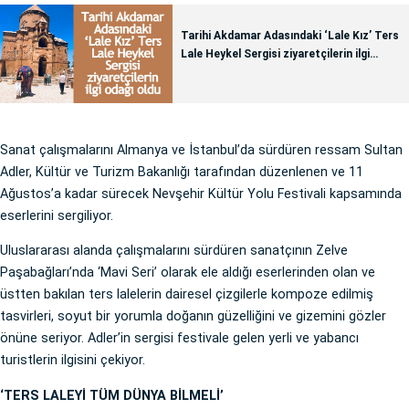
Tarihi Akdamar Adasındaki ‘Lale Kız’ Ters
Lale Heykel Sergisi ziyaretçilerin ilgi
odağı oldu
Sanat çalışmalarını Almanya ve İstanbul’da sürdüren ressam Sultan
Adler, Kültür ve Turizm Bakanlığı tarafından düzenlenen ve 11
Ağustos’a kadar sürecek Nevşehir Kültür Yolu Festivali kapsamında
eserlerini sergiliyor.
Uluslararası alanda çalışmalarını sürdüren sanatçının Zelve
Paşabağları’nda ‘Mavi Seri’ olarak ele aldığı eserlerinden olan ve
üstten bakılan ters lalelerin dairesel çizgilerle kompoze edilmiş
tasvirleri, soyut bir yorumla doğanın güzelliğini ve gizemini gözler
önüne seriyor. Adler’in sergisi festivale gelen yerli ve yabancı
turistlerin ilgisini çekiyor.
‘TERS LALEYİ TÜM DÜNYA BİLMELİ’