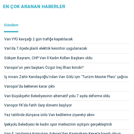
EN ÇOK ARANAN HABERLER
Gündem
Van YYÜ kavşağı 2 gün trafiğe kapatılacak
Van'da 7 ilçede planlı elektrik kesintisi uygulanacak
Gökçen Bayram, CHP Van İl Kadın Kolları Başkanı oldu
Vanspor'un yeni başkanı Özgür İreç İlhan kimdir?
İş insanı Zahir Kandaşoğlu'ndan Van Gölü için 'Turizm Master Planı' çağrısı
Vanspor'da beklenen karar çıktı
Van Büyükşehir Belediyesinin alternatif yolu 7 ayda deforme oldu
Vanspor FK'da Fatih Sarp dönemi başlıyor
Yaz tatilinde dünyaca ünlü Van kedilerine ziyaretçi akını
İpekyolu Belediyesi iki kadın spor merkezinin açılışını gerçekleştirdi
Van İl Jandarma Komutanı Avkıran’dan Kaymakam Keser’e hayırlı olsun