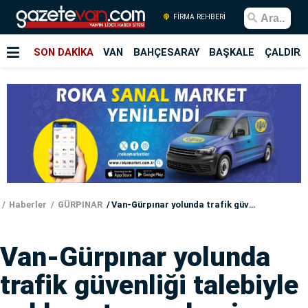
FİRMA REHBERİ
SON DAKİKA
VAN
BAHÇESARAY
BAŞKALE
ÇALDIRA
Haberler
GÜRPINAR
Van-Gürpınar yolunda trafik güvenliği talebiyle yol kapatma eylemi
Van-Gürpınar yolunda
trafik güvenliği talebiyle