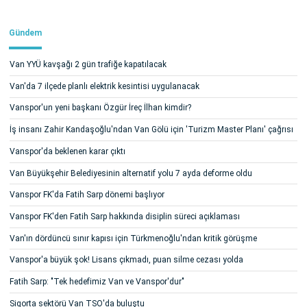
Gündem
Van YYÜ kavşağı 2 gün trafiğe kapatılacak
Van'da 7 ilçede planlı elektrik kesintisi uygulanacak
Vanspor'un yeni başkanı Özgür İreç İlhan kimdir?
İş insanı Zahir Kandaşoğlu'ndan Van Gölü için 'Turizm Master Planı' çağrısı
Vanspor'da beklenen karar çıktı
Van Büyükşehir Belediyesinin alternatif yolu 7 ayda deforme oldu
Vanspor FK'da Fatih Sarp dönemi başlıyor
Vanspor FK'den Fatih Sarp hakkında disiplin süreci açıklaması
Van'ın dördüncü sınır kapısı için Türkmenoğlu'ndan kritik görüşme
Vanspor'a büyük şok! Lisans çıkmadı, puan silme cezası yolda
Fatih Sarp: "Tek hedefimiz Van ve Vanspor'dur"
Sigorta sektörü Van TSO'da buluştu