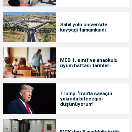
Sahil yolu üniversite
kavşağı tamamlandı
MEB 1. sınıf ve anaokulu
uyum haftası tarihleri
Trump: ‘İran'la savaşın
yakında biteceğini
düşünüyorum’
MGK'den 8 maddelik kritik