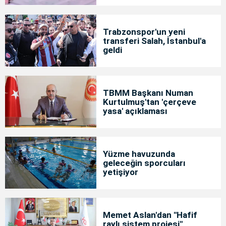
Trabzonspor'un yeni
transferi Salah, İstanbul'a
geldi
TBMM Başkanı Numan
Kurtulmuş'tan 'çerçeve
yasa' açıklaması
Yüzme havuzunda
geleceğin sporcuları
yetişiyor
Memet Aslan'dan "Hafif
raylı sistem projesi"