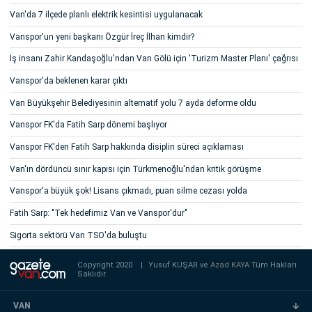
Van'da 7 ilçede planlı elektrik kesintisi uygulanacak
Vanspor'un yeni başkanı Özgür İreç İlhan kimdir?
İş insanı Zahir Kandaşoğlu'ndan Van Gölü için 'Turizm Master Planı' çağrısı
Vanspor'da beklenen karar çıktı
Van Büyükşehir Belediyesinin alternatif yolu 7 ayda deforme oldu
Vanspor FK'da Fatih Sarp dönemi başlıyor
Vanspor FK'den Fatih Sarp hakkında disiplin süreci açıklaması
Van'ın dördüncü sınır kapısı için Türkmenoğlu'ndan kritik görüşme
Vanspor'a büyük şok! Lisans çıkmadı, puan silme cezası yolda
Fatih Sarp: "Tek hedefimiz Van ve Vanspor'dur"
Sigorta sektörü Van TSO'da buluştu
Copyright 2020
|
Yusuf KUŞAR ve
Azad KAYA
Tüm Hakları
Saklıdır.
VAN