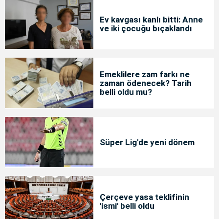
Ev kavgası kanlı bitti: Anne
ve iki çocuğu bıçaklandı
Emeklilere zam farkı ne
zaman ödenecek? Tarih
belli oldu mu?
Süper Lig'de yeni dönem
Çerçeve yasa teklifinin
'ismi' belli oldu