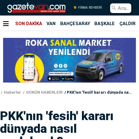
FİRMA REHBERİ
SON DAKİKA
VAN
BAHÇESARAY
BAŞKALE
ÇALDIRA
Haberler
GÜNÜN HABERLERİ
PKK'nın 'fesih' kararı dünyada nasıl yankılandı?
PKK'nın 'fesih' kararı
dünyada nasıl