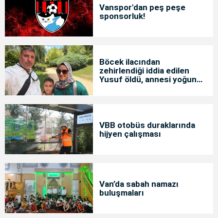
Vanspor'dan peş peşe
sponsorluk!
Böcek ilacından
zehirlendiği iddia edilen
Yusuf öldü, annesi yoğun
bakımda
VBB otobüs duraklarında
hijyen çalışması
Van’da sabah namazı
buluşmaları