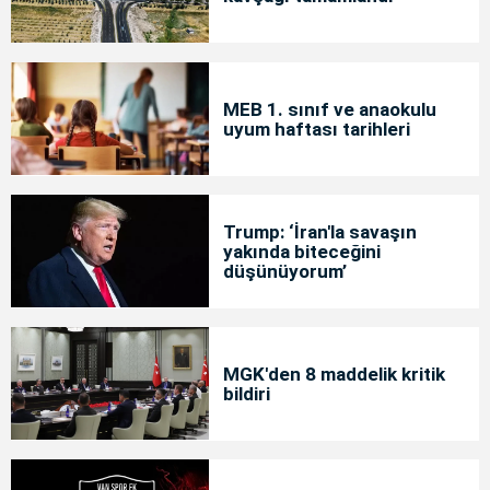
MEB 1. sınıf ve anaokulu
uyum haftası tarihleri
Trump: ‘İran'la savaşın
yakında biteceğini
düşünüyorum’
MGK'den 8 maddelik kritik
bildiri