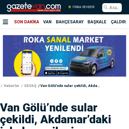
FİRMA REHBERİ
SON DAKİKA
VAN
BAHÇESARAY
BAŞKALE
ÇALDIRA
Haberler
GEVAŞ
Van Gölü’nde sular çekildi, Akdamar’daki iskele yenileniyor
Van Gölü’nde sular
çekildi, Akdamar’daki