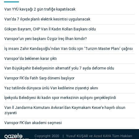
Van YYÜ kavşağı 2 gün trafiğe kapatılacak
Van'da 7 ilçede planlı elektrik kesintisi uygulanacak
Gökçen Bayram, CHP Van İl Kadın Kolları Başkanı oldu
Vanspor'un yeni başkanı Özgür İreç İlhan kimdir?
İş insanı Zahir Kandaşoğlu'ndan Van Gölü için 'Turizm Master Planı' çağrısı
Vanspor'da beklenen karar çıktı
Van Büyükşehir Belediyesinin alternatif yolu 7 ayda deforme oldu
Vanspor FK'da Fatih Sarp dönemi başlıyor
Yaz tatilinde dünyaca ünlü Van kedilerine ziyaretçi akını
İpekyolu Belediyesi iki kadın spor merkezinin açılışını gerçekleştirdi
Van İl Jandarma Komutanı Avkıran’dan Kaymakam Keser’e hayırlı olsun
ziyareti
Vanspor FK'dan akademi seçmesi
Copyright 2020
|
Yusuf KUŞAR ve
Azad KAYA
Tüm Hakları