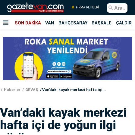
FİRMA REHBERİ
SON DAKİKA
VAN
BAHÇESARAY
BAŞKALE
ÇALDIRA
Haberler
GEVAŞ
Van’daki kayak merkezi hafta içi de yoğun ilgi görüyor
Van’daki kayak merkezi
hafta içi de yoğun ilgi