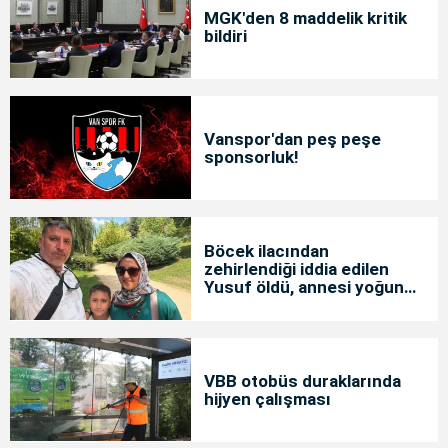
MGK'den 8 maddelik kritik
bildiri
Vanspor'dan peş peşe
sponsorluk!
Böcek ilacından
zehirlendiği iddia edilen
Yusuf öldü, annesi yoğun
bakımda
VBB otobüs duraklarında
hijyen çalışması