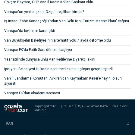
Gökçen Bayram, CHP Van İl Kadın Kolları Başkanı oldu
Vanspor'un yeni başkanı Özgür İreç İlhan kimdir?
İş insanı Zahir Kandaşoğlu'ndan Van Gölü için 'Turizm Master Planı' çağrısı
Vanspor'da beklenen karar çıktı
Van Büyükşehir Belediyesinin alternatif yolu 7 ayda deforme oldu
Vanspor FK'da Fatih Sarp dönemi başlıyor
Yaz tatilinde dünyaca ünlü Van kedilerine ziyaretçi akını
İpekyolu Belediyesi iki kadın spor merkezinin açılışını gerçekleştirdi
Van İl Jandarma Komutanı Avkıran’dan Kaymakam Keser’e hayırlı olsun
ziyareti
Vanspor FK'dan akademi seçmesi
Copyright 2020
|
Yusuf KUŞAR ve
Azad KAYA
Tüm Hakları
Saklıdır.
VAN