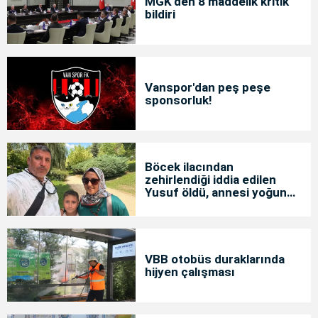
MGK'den 8 maddelik kritik
bildiri
Vanspor'dan peş peşe
sponsorluk!
Böcek ilacından
zehirlendiği iddia edilen
Yusuf öldü, annesi yoğun
bakımda
VBB otobüs duraklarında
hijyen çalışması