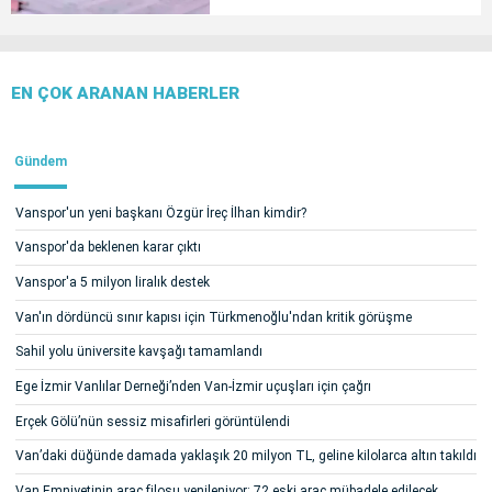
EN ÇOK ARANAN HABERLER
Gündem
Vanspor'un yeni başkanı Özgür İreç İlhan kimdir?
Vanspor'da beklenen karar çıktı
Vanspor'a 5 milyon liralık destek
Van'ın dördüncü sınır kapısı için Türkmenoğlu'ndan kritik görüşme
Sahil yolu üniversite kavşağı tamamlandı
Ege İzmir Vanlılar Derneği’nden Van-İzmir uçuşları için çağrı
Erçek Gölü’nün sessiz misafirleri görüntülendi
Van’daki düğünde damada yaklaşık 20 milyon TL, geline kilolarca altın takıldı
Van Emniyetinin araç filosu yenileniyor: 72 eski araç mübadele edilecek