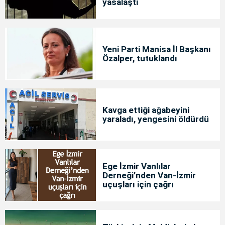
yasalaştı
Yeni Parti Manisa İl Başkanı
Özalper, tutuklandı
Kavga ettiği ağabeyini
yaraladı, yengesini öldürdü
Ege İzmir Vanlılar
Derneği’nden Van-İzmir
uçuşları için çağrı