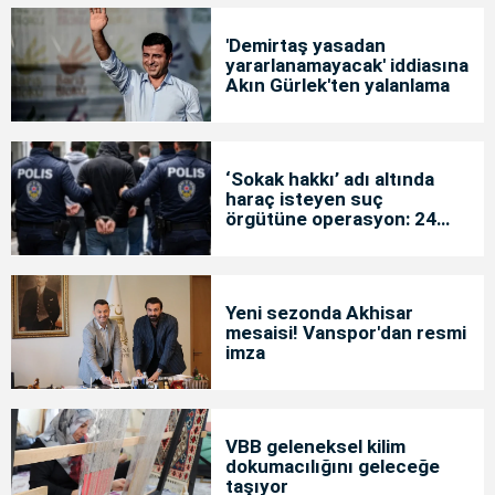
'Demirtaş yasadan
yararlanamayacak' iddiasına
Akın Gürlek'ten yalanlama
‘Sokak hakkı’ adı altında
haraç isteyen suç
örgütüne operasyon: 24
tutuklama
Yeni sezonda Akhisar
mesaisi! Vanspor'dan resmi
imza
VBB geleneksel kilim
dokumacılığını geleceğe
taşıyor