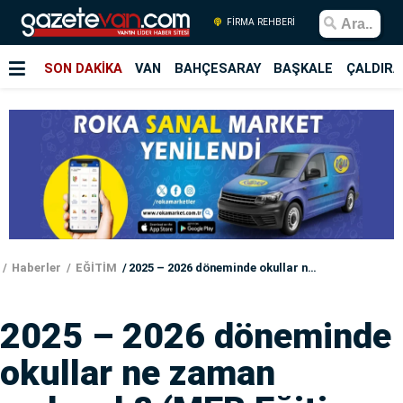
FİRMA REHBERİ
SON DAKİKA
VAN
BAHÇESARAY
BAŞKALE
ÇALDIRA
Haberler
EĞİTİM
2025 – 2026 döneminde okullar ne zaman açılacak? (MEB Eğitim-Öğretim takvimini açıkladı)
2025 – 2026 döneminde
okullar ne zaman