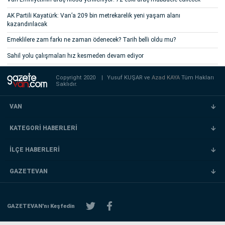
AK Partili Kayatürk: Van’a 209 bin metrekarelik yeni yaşam alanı
kazandırılacak
Emeklilere zam farkı ne zaman ödenecek? Tarih belli oldu mu?
Sahil yolu çalışmaları hız kesmeden devam ediyor
Copyright 2020
|
Yusuf KUŞAR ve
Azad KAYA
Tüm Hakları
Saklıdır.
VAN
KATEGORİ HABERLERİ
İLÇE HABERLERİ
GAZETEVAN
GAZETEVAN'nı Keşfedin