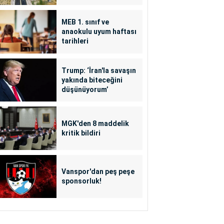
MEB 1. sınıf ve
anaokulu uyum haftası
tarihleri
Trump: ‘İran'la savaşın
yakında biteceğini
düşünüyorum’
MGK'den 8 maddelik
kritik bildiri
Vanspor'dan peş peşe
sponsorluk!