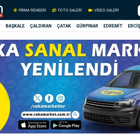
FİRMA REHBERİ
FOTO GALERİ
VİDEO GALERİ
Y
BAŞKALE
ÇALDIRAN
ÇATAK
GÜRPINAR
EDREMİT
ERCİ