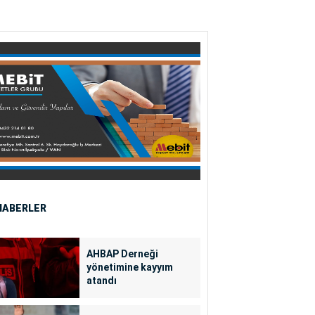
HABERLER
AHBAP Derneği
yönetimine kayyım
atandı