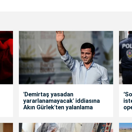
'Demirtaş yasadan
‘So
yararlanamayacak' iddiasına
is
Akın Gürlek'ten yalanlama
op