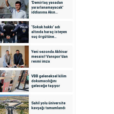
'Demirtaş yasadan
yararlanamayacak'
iddiasına Akın
Gürlek'ten yalanlama
‘Sokak hakkı’ adı
altında haraç isteyen
suç örgütüne
operasyon: 24
tutuklama
Yeni sezonda Akhisar
mesaisi! Vanspor'dan
resmi imza
VBB geleneksel kilim
dokumacılığını
geleceğe taşıyor
Sahil yolu üniversite
kavşağı tamamlandı