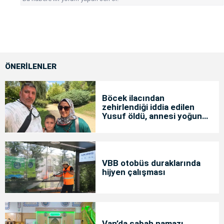
ÖNERİLENLER
Böcek ilacından
zehirlendiği iddia edilen
Yusuf öldü, annesi yoğun
bakımda
VBB otobüs duraklarında
hijyen çalışması
Van’da sabah namazı