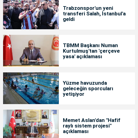
Trabzonspor'un yeni
transferi Salah, İstanbul'a
geldi
TBMM Başkanı Numan
Kurtulmuş'tan 'çerçeve
yasa' açıklaması
Yüzme havuzunda
geleceğin sporcuları
yetişiyor
Memet Aslan'dan "Hafif
raylı sistem projesi"
açıklaması