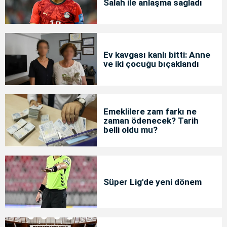
Salah ile anlaşma sağladı
Ev kavgası kanlı bitti: Anne
ve iki çocuğu bıçaklandı
Emeklilere zam farkı ne
zaman ödenecek? Tarih
belli oldu mu?
Süper Lig'de yeni dönem