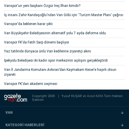
Vanspor'un yeni başkanı Özgür İreç İlhan kimdir?
İş insanı Zahir Kandaşoğlu'ndan Van Gölü için 'Turizm Master Planı' çağrısı
Vanspor'da beklenen karar çıktı
Van Büyükşehir Belediyesinin alternatif yolu 7 ayda deforme oldu
Vanspor FK'da Fatih Sarp dönemi başlıyor
Yaz tatilinde dünyaca ünlü Van kedilerine ziyaretçi akını
İpekyolu Belediyesi iki kadın spor merkezinin açılışını gerçekleştirdi
Van İl Jandarma Komutanı Avkıran’dan Kaymakam Keser’e hayırlı olsun
ziyareti
Vanspor FK'dan akademi seçmesi
Copyright 2020
|
Yusuf KUŞAR ve
Azad KAYA
Tüm Hakları
Saklıdır.
VAN
KATEGORİ HABERLERİ