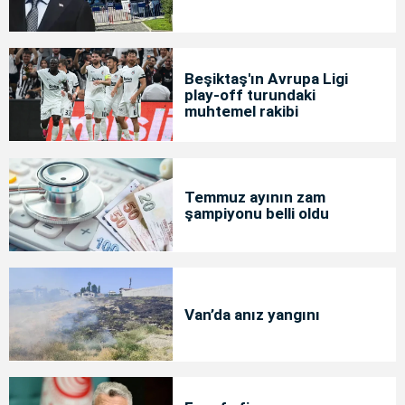
Beşiktaş'ın Avrupa Ligi
play-off turundaki
muhtemel rakibi
Temmuz ayının zam
şampiyonu belli oldu
Van’da anız yangını