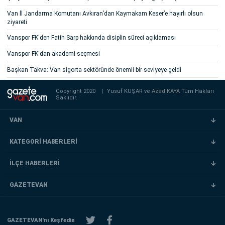
Van İl Jandarma Komutanı Avkıran’dan Kaymakam Keser’e hayırlı olsun
ziyareti
Vanspor FK'den Fatih Sarp hakkında disiplin süreci açıklaması
Vanspor FK'dan akademi seçmesi
Başkan Takva: Van sigorta sektöründe önemli bir seviyeye geldi
Copyright 2020
|
Yusuf KUŞAR ve
Azad KAYA
Tüm Hakları
Saklıdır.
VAN
KATEGORİ HABERLERİ
İLÇE HABERLERİ
GAZETEVAN
GAZETEVAN'nı Keşfedin