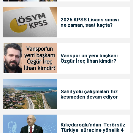
2026 KPSS Lisans sınavı
ne zaman, saat kaçta?
Vanspor'un yeni başkanı
Özgür İreç İlhan kimdir?
Sahil yolu çalışmaları hız
kesmeden devam ediyor
Kılıçdaroğlu'ndan 'Terörsüz
Türkiye' sürecine yönelik 4