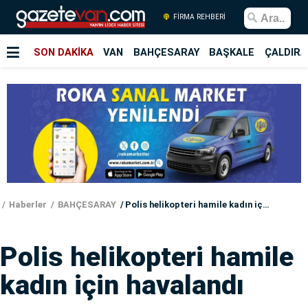
FİRMA REHBERİ
SON DAKİKA
VAN
BAHÇESARAY
BAŞKALE
ÇALDIRA
Haberler
BAHÇESARAY
Polis helikopteri hamile kadın için havalandı
Polis helikopteri hamile
kadın için havalandı