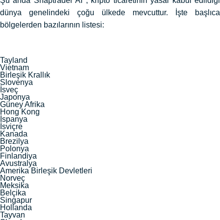
Şu anda Snaptrader AI , kripto ticaretinin yasal kabul edildiği
dünya genelindeki çoğu ülkede mevcuttur. İşte başlıca
bölgelerden bazılarının listesi:
Tayland
Vietnam
Birleşik Krallık
Slovenya
İsveç
Japonya
Güney Afrika
Hong Kong
İspanya
İsviçre
Kanada
Brezilya
Polonya
Finlandiya
Avustralya
Amerika Birleşik Devletleri
Norveç
Meksika
Belçika
Singapur
Hollanda
Tayvan