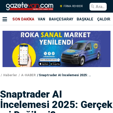
FİRMA REHBERİ
SON DAKİKA
VAN
BAHÇESARAY
BAŞKALE
ÇALDIRA
Haberler
A-HABER
Snaptrader AI İncelemesi 2025: Gerçek mi Değil mi?
Snaptrader AI
İncelemesi 2025: Gerçek