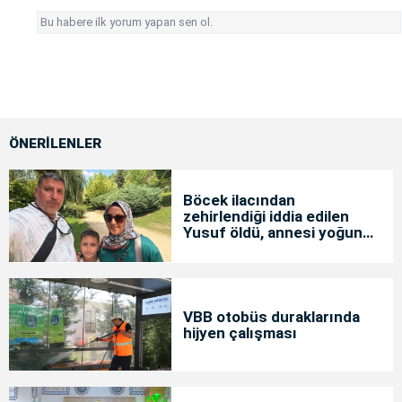
Bu habere ilk yorum yapan sen ol.
ÖNERİLENLER
Böcek ilacından
zehirlendiği iddia edilen
Yusuf öldü, annesi yoğun
bakımda
VBB otobüs duraklarında
hijyen çalışması