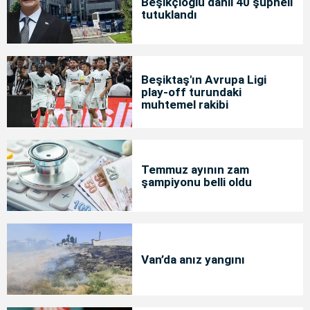
Beşikçioğlu dahil 40 şüpheli
tutuklandı
Beşiktaş'ın Avrupa Ligi
play-off turundaki
muhtemel rakibi
Temmuz ayının zam
şampiyonu belli oldu
Van’da anız yangını