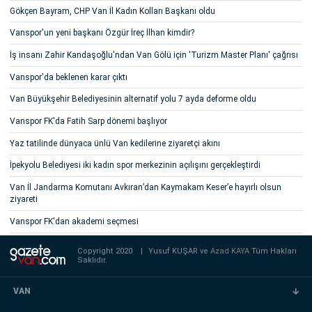
Gökçen Bayram, CHP Van İl Kadın Kolları Başkanı oldu
Vanspor'un yeni başkanı Özgür İreç İlhan kimdir?
İş insanı Zahir Kandaşoğlu'ndan Van Gölü için 'Turizm Master Planı' çağrısı
Vanspor'da beklenen karar çıktı
Van Büyükşehir Belediyesinin alternatif yolu 7 ayda deforme oldu
Vanspor FK'da Fatih Sarp dönemi başlıyor
Yaz tatilinde dünyaca ünlü Van kedilerine ziyaretçi akını
İpekyolu Belediyesi iki kadın spor merkezinin açılışını gerçekleştirdi
Van İl Jandarma Komutanı Avkıran’dan Kaymakam Keser’e hayırlı olsun
ziyareti
Vanspor FK'dan akademi seçmesi
Copyright 2020
|
Yusuf KUŞAR ve
Azad KAYA
Tüm Hakları
Saklıdır.
VAN