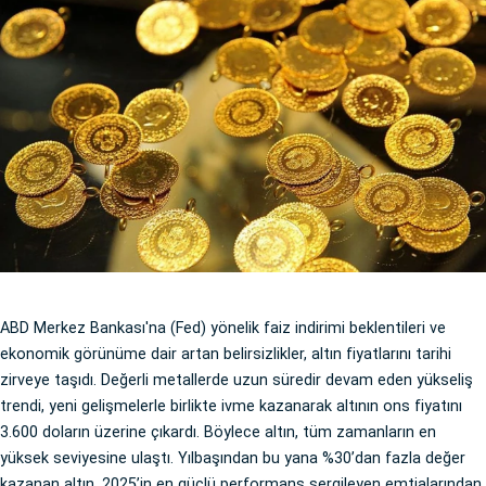
ABD Merkez Bankası'na (Fed) yönelik faiz indirimi beklentileri ve
ekonomik görünüme dair artan belirsizlikler, altın fiyatlarını tarihi
zirveye taşıdı. Değerli metallerde uzun süredir devam eden yükseliş
trendi, yeni gelişmelerle birlikte ivme kazanarak altının ons fiyatını
3.600 doların üzerine çıkardı. Böylece altın, tüm zamanların en
yüksek seviyesine ulaştı. Yılbaşından bu yana %30’dan fazla değer
kazanan altın, 2025’in en güçlü performans sergileyen emtialarından