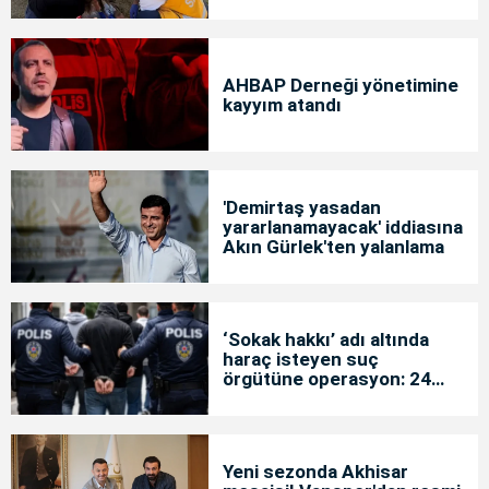
AHBAP Derneği yönetimine
kayyım atandı
'Demirtaş yasadan
yararlanamayacak' iddiasına
Akın Gürlek'ten yalanlama
‘Sokak hakkı’ adı altında
haraç isteyen suç
örgütüne operasyon: 24
tutuklama
Yeni sezonda Akhisar