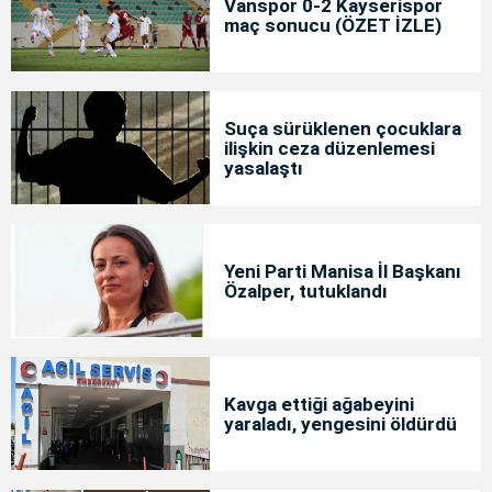
Vanspor 0-2 Kayserispor
maç sonucu (ÖZET İZLE)
Suça sürüklenen çocuklara
ilişkin ceza düzenlemesi
yasalaştı
Yeni Parti Manisa İl Başkanı
Özalper, tutuklandı
Kavga ettiği ağabeyini
yaraladı, yengesini öldürdü