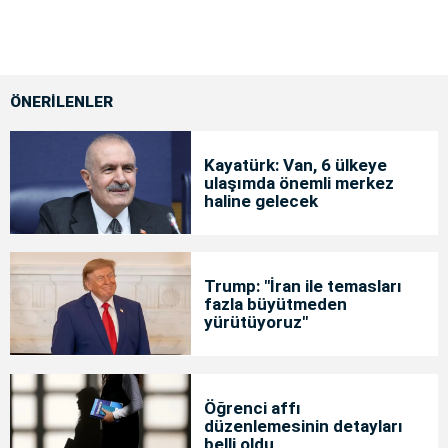
ÖNERİLENLER
Kayatürk: Van, 6 ülkeye
ulaşımda önemli merkez
haline gelecek
Trump: "İran ile temasları
fazla büyütmeden
yürütüyoruz"
Öğrenci affı
düzenlemesinin detayları
belli oldu