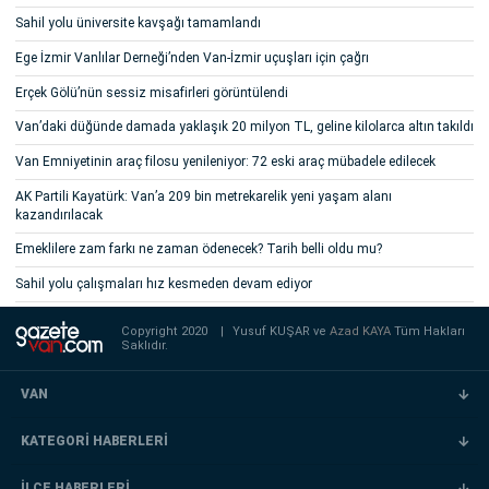
Sahil yolu üniversite kavşağı tamamlandı
Ege İzmir Vanlılar Derneği’nden Van-İzmir uçuşları için çağrı
Erçek Gölü’nün sessiz misafirleri görüntülendi
Van’daki düğünde damada yaklaşık 20 milyon TL, geline kilolarca altın takıldı
Van Emniyetinin araç filosu yenileniyor: 72 eski araç mübadele edilecek
AK Partili Kayatürk: Van’a 209 bin metrekarelik yeni yaşam alanı
kazandırılacak
Emeklilere zam farkı ne zaman ödenecek? Tarih belli oldu mu?
Sahil yolu çalışmaları hız kesmeden devam ediyor
Copyright 2020
|
Yusuf KUŞAR ve
Azad KAYA
Tüm Hakları
Saklıdır.
VAN
KATEGORİ HABERLERİ
İLÇE HABERLERİ