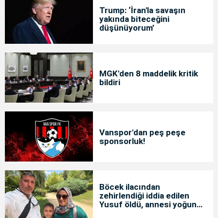
Trump: ‘İran'la savaşın
yakında biteceğini
düşünüyorum’
MGK'den 8 maddelik kritik
bildiri
Vanspor'dan peş peşe
sponsorluk!
Böcek ilacından
zehirlendiği iddia edilen
Yusuf öldü, annesi yoğun
bakımda