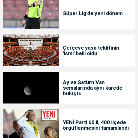
Süper Lig'de yeni dönem
Çerçeve yasa teklifinin
'ismi' belli oldu
Ay ve Satürn Van
semalarında aynı karede
buluştu
YENİ Parti 60 il, 400 ilçede
örgütlenmesini tamamlandı