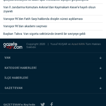
Van İl Jandarma Komutanı Avkıran’dan Kaymakam Keser’e hayırlı olsun
ziyareti
Vanspor FK'den Fatih Sarp hakkında disiplin süreci açıklaması
Vanspor FK'dan akademi seçmesi
Başkan Takva: Van sigorta sektöründe önemli bir seviyeye geldi
Copyright 2020
|
Yusuf KUŞAR ve
Azad KAYA
Tüm Hakları
Saklıdır.
VAN
KATEGORİ HABERLERİ
İLÇE HABERLERİ
GAZETEVAN
GAZETEVAN'nı Keşfedin