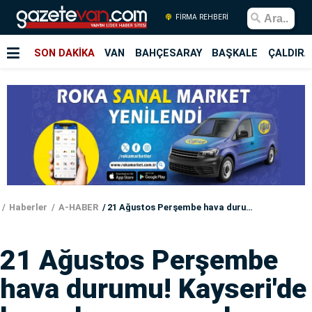
FİRMA REHBERİ
SON DAKİKA
VAN
BAHÇESARAY
BAŞKALE
ÇALDIRA
Haberler
A-HABER
21 Ağustos Perşembe hava durumu! Kayseri'de hava durumu nasıl olacak?
21 Ağustos Perşembe
hava durumu! Kayseri'de