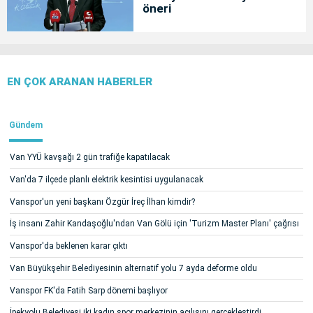
öneri
EN ÇOK ARANAN HABERLER
Gündem
Van YYÜ kavşağı 2 gün trafiğe kapatılacak
Van'da 7 ilçede planlı elektrik kesintisi uygulanacak
Vanspor'un yeni başkanı Özgür İreç İlhan kimdir?
İş insanı Zahir Kandaşoğlu'ndan Van Gölü için 'Turizm Master Planı' çağrısı
Vanspor'da beklenen karar çıktı
Van Büyükşehir Belediyesinin alternatif yolu 7 ayda deforme oldu
Vanspor FK'da Fatih Sarp dönemi başlıyor
İpekyolu Belediyesi iki kadın spor merkezinin açılışını gerçekleştirdi