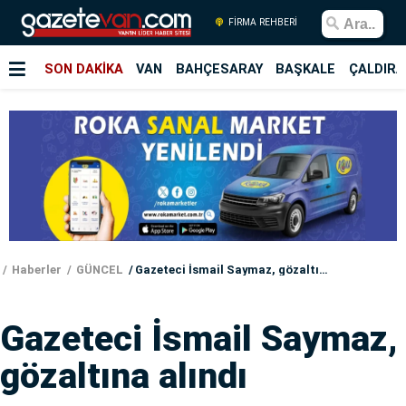
FİRMA REHBERİ
SON DAKİKA
VAN
BAHÇESARAY
BAŞKALE
ÇALDIRA
Haberler
GÜNCEL
Gazeteci İsmail Saymaz, gözaltına alındı
Gazeteci İsmail Saymaz,
gözaltına alındı