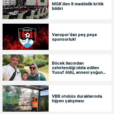
MGK'den 8 maddelik kritik
bildiri
Vanspor'dan peş peşe
sponsorluk!
Böcek ilacından
zehirlendiği iddia edilen
Yusuf öldü, annesi yoğun
bakımda
VBB otobüs duraklarında
hijyen çalışması