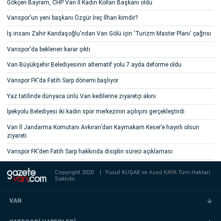
Gökçen Bayram, CHP Van İl Kadın Kolları Başkanı oldu
Vanspor'un yeni başkanı Özgür İreç İlhan kimdir?
İş insanı Zahir Kandaşoğlu'ndan Van Gölü için 'Turizm Master Planı' çağrısı
Vanspor'da beklenen karar çıktı
Van Büyükşehir Belediyesinin alternatif yolu 7 ayda deforme oldu
Vanspor FK'da Fatih Sarp dönemi başlıyor
Yaz tatilinde dünyaca ünlü Van kedilerine ziyaretçi akını
İpekyolu Belediyesi iki kadın spor merkezinin açılışını gerçekleştirdi
Van İl Jandarma Komutanı Avkıran’dan Kaymakam Keser’e hayırlı olsun
ziyareti
Vanspor FK'den Fatih Sarp hakkında disiplin süreci açıklaması
Copyright 2020
|
Yusuf KUŞAR ve
Azad KAYA
Tüm Hakları
Saklıdır.
VAN