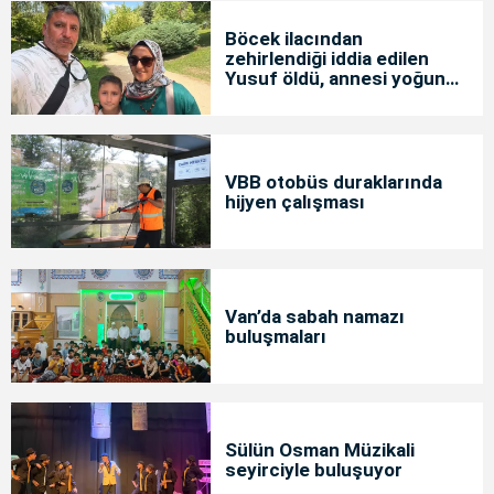
Böcek ilacından
zehirlendiği iddia edilen
Yusuf öldü, annesi yoğun
bakımda
VBB otobüs duraklarında
hijyen çalışması
Van’da sabah namazı
buluşmaları
Sülün Osman Müzikali
seyirciyle buluşuyor