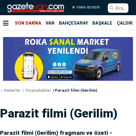
FİRMA REHBERİ
SON DAKİKA
VAN
BAHÇESARAY
BAŞKALE
ÇALDIRA
Haberler
Vizyondakiler
Parazit filmi (Gerilim)
Parazit filmi (Gerilim)
Parazit filmi (Gerilim) fragmanı ve özeti -