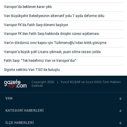
Vanspor'da beklenen karar çıktı
Van Büyükşehir Belediyesinin alternatif yolu 7 ayda deforme oldu
Vanspor FK'da Fatih Sarp dönemi başlıyor
Vanspor FK'den Fatih Sarp hakkında disiplin süreci açıklaması
Van'ın dördüncü sınır kapısı için Türkmenoğlu'ndan kritik görüşme
Vanspor'a büyük şok! Lisans çıkmadı, puan silme cezası yolda
Fatih Sarp: "Tek hedefimiz Van ve Vanspor'dur"
Sigorta sektörü Van TSO'da buluştu
Copyright 2020
|
Yusuf KUŞAR ve
Azad KAYA
Tüm Hakları
Saklıdır.
VAN
KATEGORİ HABERLERİ
İLÇE HABERLERİ