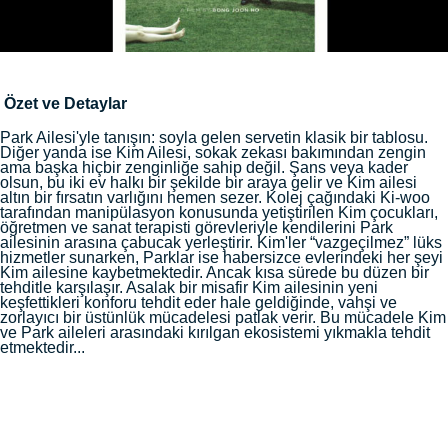
Özet ve Detaylar
Park Ailesi'yle tanışın: soyla gelen servetin klasik bir tablosu.
Diğer yanda ise Kim Ailesi, sokak zekası bakımından zengin
ama başka hiçbir zenginliğe sahip değil. Şans veya kader
olsun, bu iki ev halkı bir şekilde bir araya gelir ve Kim ailesi
altın bir fırsatın varlığını hemen sezer. Kolej çağındaki Ki-woo
tarafından manipülasyon konusunda yetiştirilen Kim çocukları,
öğretmen ve sanat terapisti görevleriyle kendilerini Park
ailesinin arasına çabucak yerleştirir. Kim'ler “vazgeçilmez” lüks
hizmetler sunarken, Parklar ise habersizce evlerindeki her şeyi
Kim ailesine kaybetmektedir. Ancak kısa sürede bu düzen bir
tehditle karşılaşır. Asalak bir misafir Kim ailesinin yeni
keşfettikleri konforu tehdit eder hale geldiğinde, vahşi ve
zorlayıcı bir üstünlük mücadelesi patlak verir. Bu mücadele Kim
ve Park aileleri arasındaki kırılgan ekosistemi yıkmakla tehdit
etmektedir...