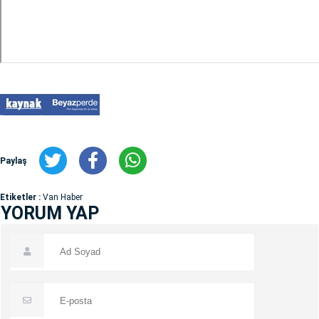
Paylaş
Etiketler :
Van Haber
YORUM YAP