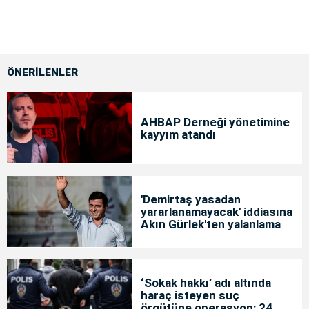
ÖNERİLENLER
AHBAP Derneği yönetimine
kayyım atandı
'Demirtaş yasadan
yararlanamayacak' iddiasına
Akın Gürlek'ten yalanlama
‘Sokak hakkı’ adı altında
haraç isteyen suç
örgütüne operasyon: 24