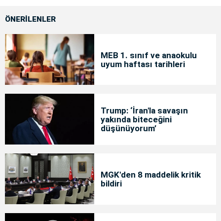
ÖNERİLENLER
MEB 1. sınıf ve anaokulu
uyum haftası tarihleri
Trump: ‘İran'la savaşın
yakında biteceğini
düşünüyorum’
MGK'den 8 maddelik kritik
bildiri