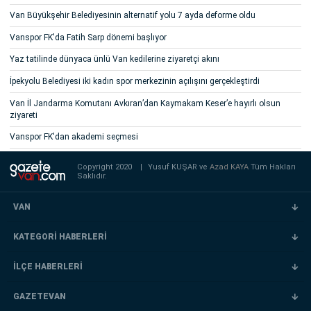
Van Büyükşehir Belediyesinin alternatif yolu 7 ayda deforme oldu
Vanspor FK'da Fatih Sarp dönemi başlıyor
Yaz tatilinde dünyaca ünlü Van kedilerine ziyaretçi akını
İpekyolu Belediyesi iki kadın spor merkezinin açılışını gerçekleştirdi
Van İl Jandarma Komutanı Avkıran’dan Kaymakam Keser’e hayırlı olsun
ziyareti
Vanspor FK'dan akademi seçmesi
Copyright 2020
|
Yusuf KUŞAR ve
Azad KAYA
Tüm Hakları
Saklıdır.
VAN
KATEGORİ HABERLERİ
İLÇE HABERLERİ
GAZETEVAN