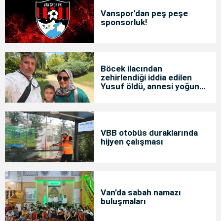
Vanspor'dan peş peşe
sponsorluk!
Böcek ilacından
zehirlendiği iddia edilen
Yusuf öldü, annesi yoğun
bakımda
VBB otobüs duraklarında
hijyen çalışması
Van’da sabah namazı
buluşmaları