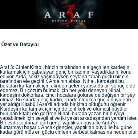
Özet ve Detaylar
Araf 3: Cinler Kitabı, bir cin tarafından ele geçirilen kardeşini
kurtarmak için çabalayan genç bir kadının yaşadıklarını konu
ediyor. Arda, sekiz yaşındayken şeytana tapan güçlü bir cin
tarafından ele geçirilir. Arda'nın ablası Nihal, kardeşini bu
beladan kurtarmak için elinden geleni yapsa da bir sonuç elde
edemez. Bir çözüm bulmak için her yolu deneyen Nİhal,
kardeşini doktorlara, cinci hocalara götürse de değişen bir şey
olmaz. Bu sırada genç kadın, içinde oldukça güçlü büyülerin
yer aldığı Kitabü’l Azazil adında bir kitap olduğunu öğrenir.
Kardeşini kurtarmak için içinde tehlikeli ve ölümcül büyüler
bulunan kitabı ele geçiren Nihal, burada yazan bir büyüyü
yapabilmek için sevgilisi ve iki yakın arkadaşından yardım ister.
Bir evde toplanan dört genç, yaptıkları büyü ile Arda'yı
kurtarmayı başarır. Ancak gençler, yaptıkları büyü ile bu güne
kadar görülmüş en güçlü cinlerin serbest kalmasına neden olur.