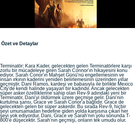
Özet ve Detaylar
Terminatör: Kara Kader, gelecekten gelen Terminatörlere karşı
zorlu bir mücadeleye giren Sarah Connor'ın hikayesini konu
ediyor. Sarah Conor'ın Mahşet Günü'nü engellemesinin ve
insan ırkının kaderini yeniden belirlemesinin üzerinden yıllar
geçmiştir. Dani Ramos, kardeşi ve babasıyla ile birlikte Mexico
City'de kendi halinde yaşayan bir kadındır. Ancak gelecekten
süper asker özelliklerine sahip olan Rev-9 adındaki yeni bir
Terminatör, Dani'yi öldürmek üzere geçmişe gelir. Dani'nin
kurtulma şansı, Grace ve Sarah Conor'a bağlıdır. Grace de
gelecekten gelen bir süper askerdir. Bu sırada Rev-9, hiçbir
şeyi umursamadan hedefine giden yolda karşısına çıkan her
şeyi yok ediyordur. Dani, Grace ve Sarah'nın yolu sonunda T-
800'e düşecektir. Sarah'nın geçmişi, onların tek umudu olur.