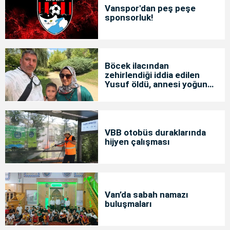
Vanspor'dan peş peşe
sponsorluk!
Böcek ilacından
zehirlendiği iddia edilen
Yusuf öldü, annesi yoğun
bakımda
VBB otobüs duraklarında
hijyen çalışması
Van’da sabah namazı
buluşmaları