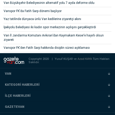
Van Büyükşehir Belediyesinin alternatif yolu 7 ayda deforme oldu
Vanspor FK'da Fatih Sarp dönemi başlıyor
Yaz tatilinde dünyaca ünlü Van kedilerine ziyaretçi akını
İpekyolu Belediyesi iki kadın spor merkezinin açılışını gerçekleştirdi
Van İl Jandarma Komutanı Avkıran’dan Kaymakam Keser’e hayırlı olsun
ziyareti
Vanspor FK'den Fatih Sarp hakkında disiplin süreci açıklaması
Copyright 2020
|
Yusuf KUŞAR ve
Azad KAYA
Tüm Hakları
Saklıdır.
VAN
KATEGORİ HABERLERİ
İLÇE HABERLERİ
GAZETEVAN