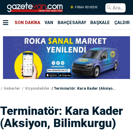
FİRMA REHBERİ
SON DAKİKA
VAN
BAHÇESARAY
BAŞKALE
ÇALDIRA
Haberler
Vizyondakiler
Terminatör: Kara Kader (Aksiyon, Bilimkurgu)
Terminatör: Kara Kader
(Aksiyon, Bilimkurgu)