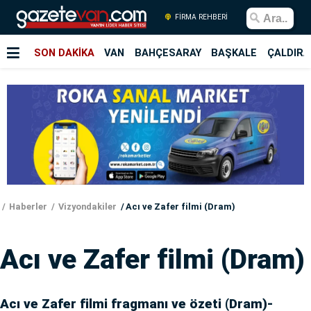
FİRMA REHBERİ
SON DAKİKA
VAN
BAHÇESARAY
BAŞKALE
ÇALDIRA
Haberler
Vizyondakiler
Acı ve Zafer filmi (Dram)
Acı ve Zafer filmi (Dram)
Acı ve Zafer filmi fragmanı ve özeti (Dram)-