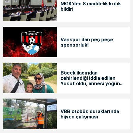
MGK'den 8 maddelik kritik
bildiri
Vanspor'dan peş peşe
sponsorluk!
Böcek ilacından
zehirlendiği iddia edilen
Yusuf öldü, annesi yoğun
bakımda
VBB otobüs duraklarında
hijyen çalışması