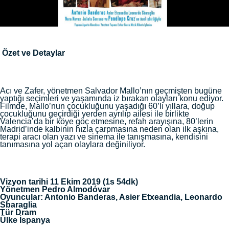
Özet ve Detaylar
Acı ve Zafer, yönetmen Salvador Mallo’nın geçmişten bugüne
yaptığı seçimleri ve yaşamında iz bırakan olayları konu ediyor.
Filmde, Mallo’nun çocukluğunu yaşadığı 60’lı yıllara, doğup
çocukluğunu geçirdiği yerden ayrılıp ailesi ile birlikte
Valencia’da bir köye göç etmesine, refah arayışına, 80’lerin
Madrid’inde kalbinin hızla çarpmasına neden olan ilk aşkına,
terapi aracı olan yazı ve sinema ile tanışmasına, kendisini
tanımasına yol açan olaylara değiniliyor.
Vizyon tarihi 11 Ekim 2019 (1s 54dk)
Yönetmen Pedro Almodóvar
Oyuncular: Antonio Banderas, Asier Etxeandia, Leonardo
Sbaraglia
Tür Dram
Ülke İspanya