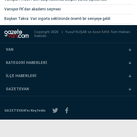
Vanspor FK'dan akademi seçmesi
Başkan Takva: Van sigorta sektöründe önemli bir seviyeye geldi
Copyright 2020
|
Yusuf KUŞAR ve
Azad KAYA
Tüm Hakları
Saklıdır.
VAN
KATEGORİ HABERLERİ
İLÇE HABERLERİ
GAZETEVAN
GAZETEVAN'nı Keşfedin