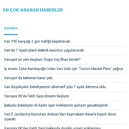
EN ÇOK ARANAN HABERLER
Gündem
Van YYÜ kavşağı 2 gün trafiğe kapatılacak
Van'da 7 ilçede planlı elektrik kesintisi uygulanacak
Vanspor'un yeni başkanı Özgür İreç İlhan kimdir?
İş insanı Zahir Kandaşoğlu'ndan Van Gölü için 'Turizm Master Planı' çağrısı
Vanspor'da beklenen karar çıktı
Van Büyükşehir Belediyesinin alternatif yolu 7 ayda deforme oldu
Vanspor FK'da Fatih Sarp dönemi başlıyor
İpekyolu Belediyesi iki kadın spor merkezinin açılışını gerçekleştirdi
Van İl Jandarma Komutanı Avkıran’dan Kaymakam Keser’e hayırlı olsun
ziyareti
Vanspor FK'den Fatih Sarp hakkında disiplin süreci açıklaması