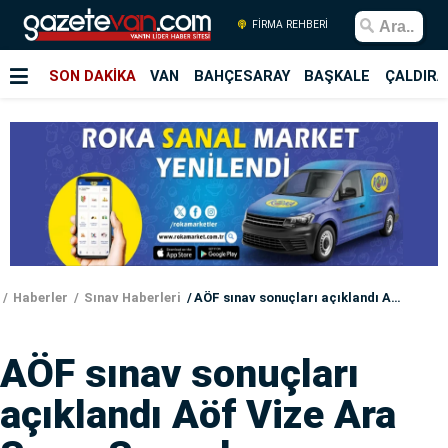
FİRMA REHBERİ
SON DAKİKA
VAN
BAHÇESARAY
BAŞKALE
ÇALDIRA
Haberler
Sınav Haberleri
AÖF sınav sonuçları açıklandı Aöf Vize Ara Sınav Sonuçları
AÖF sınav sonuçları
açıklandı Aöf Vize Ara