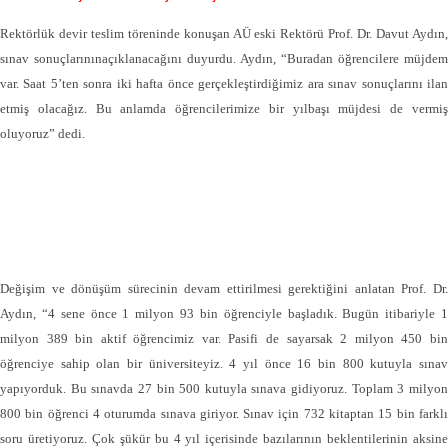
Rektörlük devir teslim töreninde konuşan AÜ eski Rektörü Prof. Dr. Davut Aydın,
sınav sonuçlarınınaçıklanacağını duyurdu. Aydın, “Buradan öğrencilere müjdem
var. Saat 5’ten sonra iki hafta önce gerçekleştirdiğimiz ara sınav sonuçlarını ilan
etmiş olacağız. Bu anlamda öğrencilerimize bir yılbaşı müjdesi de vermiş
oluyoruz” dedi.
Değişim ve dönüşüm sürecinin devam ettirilmesi gerektiğini anlatan Prof. Dr.
Aydın, “4 sene önce 1 milyon 93 bin öğrenciyle başladık. Bugün itibariyle 1
milyon 389 bin aktif öğrencimiz var. Pasifi de sayarsak 2 milyon 450 bin
öğrenciye sahip olan bir üniversiteyiz. 4 yıl önce 16 bin 800 kutuyla sınav
yapıyorduk. Bu sınavda 27 bin 500 kutuyla sınava gidiyoruz. Toplam 3 milyon
800 bin öğrenci 4 oturumda sınava giriyor. Sınav için 732 kitaptan 15 bin farklı
soru üretiyoruz. Çok şükür bu 4 yıl içerisinde bazılarının beklentilerinin aksine