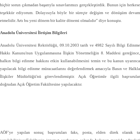
hiçbir sorun çıkmadan başarıyla sınavlarımızı gerçekleştirdik. Bunun için herkese
teşekkür ediyorum. Dolayısıyla böyle bir süreçte değişim ve dönüşüm devam
etmelidir. Artı bu yeni dönem bir kalite dönemi olmalıdır” diye konuştu.
Anadolu Üniversitesi İletişim Bilgileri
Anadolu Üniversitesi Rektörlüğü, 09.10.2003 tarih ve 4982 Sayılı Bilgi Edinme
Hakkı Kanunu'nun Uygulanmasına İlişkin Yönetmeliğin 8. Maddesi gereğince,
halkın bilgi edinme hakkını etkin kullanabilmesini temin ve bu kanun uyarınca
yapılacak bilgi edinme müracaatlarını değerlendirmek amacıyla Basın ve Halkla
İlişkiler Müdürlüğü'nü görevlendirmiştir. Açık Öğretimle ilgili başvurular
doğrudan Açık Öğretim Fakültesine yapılacaktır.
AÖF’ye yapılan sonuç başvuruları faks, posta, elden direk olarak ta