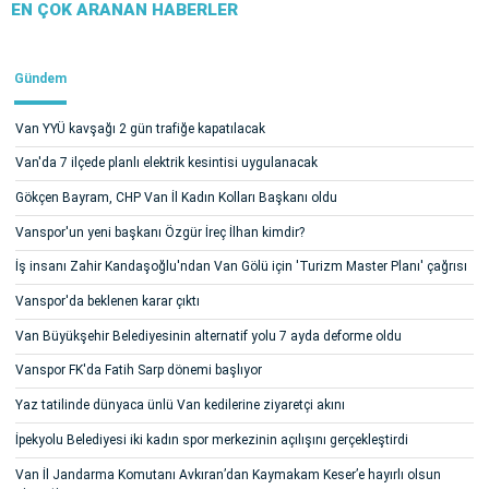
EN ÇOK ARANAN HABERLER
Gündem
Van YYÜ kavşağı 2 gün trafiğe kapatılacak
Van'da 7 ilçede planlı elektrik kesintisi uygulanacak
Gökçen Bayram, CHP Van İl Kadın Kolları Başkanı oldu
Vanspor'un yeni başkanı Özgür İreç İlhan kimdir?
İş insanı Zahir Kandaşoğlu'ndan Van Gölü için 'Turizm Master Planı' çağrısı
Vanspor'da beklenen karar çıktı
Van Büyükşehir Belediyesinin alternatif yolu 7 ayda deforme oldu
Vanspor FK'da Fatih Sarp dönemi başlıyor
Yaz tatilinde dünyaca ünlü Van kedilerine ziyaretçi akını
İpekyolu Belediyesi iki kadın spor merkezinin açılışını gerçekleştirdi
Van İl Jandarma Komutanı Avkıran’dan Kaymakam Keser’e hayırlı olsun