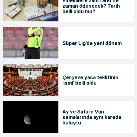
Emeklilere zam farkı ne
zaman ödenecek? Tarih
belli oldu mu?
Süper Lig'de yeni dönem
Çerçeve yasa teklifinin
'ismi' belli oldu
Ay ve Satürn Van
semalarında aynı karede
buluştu