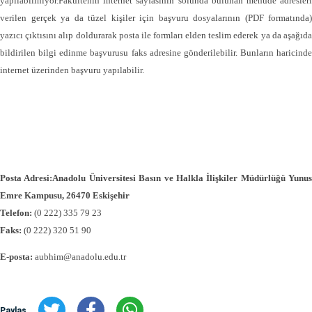
yapılabiliniyor.Fakültenin internet sayfasının solunda bulunan menüde adresleri
verilen gerçek ya da tüzel kişiler için başvuru dosyalarının (PDF formatında)
yazıcı çıktısını alıp doldurarak posta ile formları elden teslim ederek ya da aşağıda
bildirilen bilgi edinme başvurusu faks adresine gönderilebilir. Bunların haricinde
internet üzerinden başvuru yapılabilir.
Posta Adresi:Anadolu Üniversitesi Basın ve Halkla İlişkiler Müdürlüğü Yunus
Emre Kampusu, 26470 Eskişehir
Telefon:
(0 222) 335 79 23
Faks:
(0 222) 320 51 90
E-posta:
aubhim@anadolu.edu.tr
Paylaş