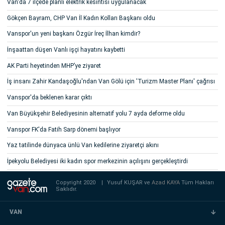
Van'da 7 ilçede planlı elektrik kesintisi uygulanacak
Gökçen Bayram, CHP Van İl Kadın Kolları Başkanı oldu
Vanspor'un yeni başkanı Özgür İreç İlhan kimdir?
İnşaattan düşen Vanlı işçi hayatını kaybetti
AK Parti heyetinden MHP’ye ziyaret
İş insanı Zahir Kandaşoğlu'ndan Van Gölü için 'Turizm Master Planı' çağrısı
Vanspor'da beklenen karar çıktı
Van Büyükşehir Belediyesinin alternatif yolu 7 ayda deforme oldu
Vanspor FK'da Fatih Sarp dönemi başlıyor
Yaz tatilinde dünyaca ünlü Van kedilerine ziyaretçi akını
İpekyolu Belediyesi iki kadın spor merkezinin açılışını gerçekleştirdi
Copyright 2020
|
Yusuf KUŞAR ve
Azad KAYA
Tüm Hakları
Saklıdır.
VAN