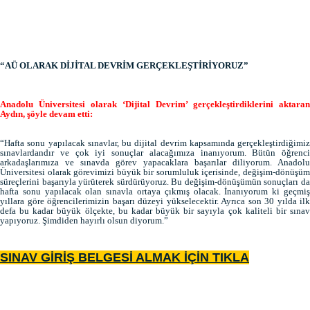
“AÜ OLARAK DİJİTAL DEVRİM GERÇEKLEŞTİRİYORUZ”
Anadolu Üniversitesi olarak ‘Dijital Devrim’ gerçekleştirdiklerini aktaran
Aydın, şöyle devam etti:
“Hafta sonu yapılacak sınavlar, bu dijital devrim kapsamında gerçekleştirdiğimiz
sınavlardandır ve çok iyi sonuçlar alacağımıza inanıyorum. Bütün öğrenci
arkadaşlarımıza ve sınavda görev yapacaklara başarılar diliyorum. Anadolu
Üniversitesi olarak görevimizi büyük bir sorumluluk içerisinde, değişim-dönüşüm
süreçlerini başarıyla yürüterek sürdürüyoruz. Bu değişim-dönüşümün sonuçları da
hafta sonu yapılacak olan sınavla ortaya çıkmış olacak. İnanıyorum ki geçmiş
yıllara göre öğrencilerimizin başarı düzeyi yükselecektir. Ayrıca son 30 yılda ilk
defa bu kadar büyük ölçekte, bu kadar büyük bir sayıyla çok kaliteli bir sınav
yapıyoruz. Şimdiden hayırlı olsun diyorum.”
SINAV GİRİŞ BELGESİ ALMAK İÇİN TIKLA