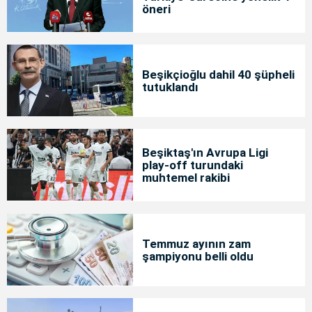
öneri
Beşikçioğlu dahil 40 şüpheli
tutuklandı
Beşiktaş'ın Avrupa Ligi
play-off turundaki
muhtemel rakibi
Temmuz ayının zam
şampiyonu belli oldu