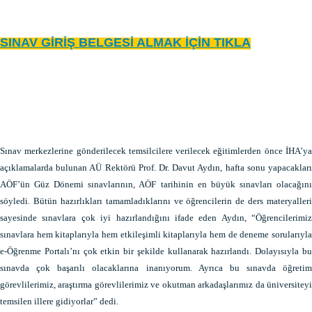
SINAV GİRİŞ BELGESİ ALMAK İÇİN TIKLA
Sınav merkezlerine gönderilecek temsilcilere verilecek eğitimlerden önce İHA’ya
açıklamalarda bulunan AÜ Rektörü Prof. Dr. Davut Aydın, hafta sonu yapacakları
AÖF’ün Güz Dönemi sınavlarının, AÖF tarihinin en büyük sınavları olacağını
söyledi. Bütün hazırlıkları tamamladıklarını ve öğrencilerin de ders materyalleri
sayesinde sınavlara çok iyi hazırlandığını ifade eden Aydın, “Öğrencilerimiz
sınavlara hem kitaplarıyla hem etkileşimli kitaplarıyla hem de deneme sorularıyla
e-Öğrenme Portalı’nı çok etkin bir şekilde kullanarak hazırlandı. Dolayısıyla bu
sınavda çok başarılı olacaklarına inanıyorum. Ayrıca bu sınavda öğretim
görevlilerimiz, araştırma görevlilerimiz ve okutman arkadaşlarımız da üniversiteyi
temsilen illere gidiyorlar” dedi.