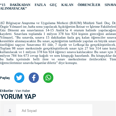
“15 DAKİKADAN FAZLA GEÇ KALAN ÖÐRENCİLER SINAVA
ALINMAYACAK”
AÜ Bilgisayar Araştırma ve Uygulama Merkezi (BAUM) Müdürü Yard. Doç. Dr.
Özgür Yılmazel ise, hafta sonu yapılacak Açıköğretim İktisat ve İşletme Fakülteleri
Güz Dönemi ara sınavlarının 14-15 Aralık’ta 4 oturum halinde yapılacağını
kaydetti. Sınavlara toplamda 1 milyon 378 bin 924 kişinin gireceğini anlatan
Yılmazel, “Bu sınavda, sınava 15 dakikadan fazla geç kalan öğrenciler sınava
kesinlikle alınmayacaktır. Bu sınav, açıköğretim tarihinde yapılan en büyük sınav
özelliğini taşıyor. Sınavımız 81 ilde, 7 ilçede ve Lefkoşa’da gerçekleştirilecek.
Toplam 98 sınav merkezinde gerçekleştirilecek sınav için 27 bin 514 tane kutu
kullanılacak ve 1 milyon 378 bin 924 öğrenci sınava katılacaktır. Bu sınav için 3
milyon 784 bin 673 cevap kağıdı ve soru kitapçığı hazırlandı. Bu kitapçıklar da
bu hafta içerisinde belli ilere ve sınav merkezlerine iletilecekler. Tüm
öğrencilerimize sınavda başarılar dileriz” diye konuştu.
Paylaş
Etiketler :
Van Haber
YORUM YAP