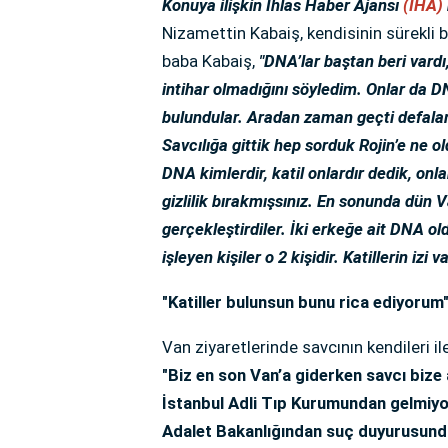
Konuya ilişkin İhlas Haber Ajansı
(İHA)
Nizamettin Kabaiş, kendisinin sürekli bu
baba Kabaiş,
"DNA’lar baştan beri vardı
intihar olmadığını söyledim. Onlar da DN
bulundular. Aradan zaman geçti defalar
Savcılığa gittik hep sorduk Rojin’e ne o
DNA kimlerdir, katil onlardır dedik, onl
gizlilik bırakmışsınız. En sonunda dün
gerçekleştirdiler. İki erkeğe ait DNA oldu
işleyen kişiler o 2 kişidir. Katillerin izi
"Katiller bulunsun bunu rica ediyorum
Van ziyaretlerinde savcının kendileri 
"Biz en son Van’a giderken savcı bize a
İstanbul Adli Tıp Kurumundan gelmiyor
Adalet Bakanlığından suç duyurusund