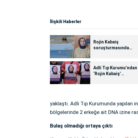
İlişkili Haberler
Rojin Kabaiş
soruşturmasında
gelişme: Göğsünde v
vajinasında iki erkek
DNA'sı görüldü
Adli Tıp Kurumu’ndan
‘Rojin Kabaiş’
açıklaması
yaklaştı. Adli Tıp Kurumunda yapılan 
bölgelerinde 2 erkeğe ait DNA izine ras
Bulaş olmadığı ortaya çıktı