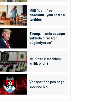
MEB 1. sınıf ve
anaokulu uyum haftası
tarihleri
Trump: ‘İran'la savaşın
yakında biteceğini
düşünüyorum’
MGK'den 8 maddelik
kritik bildiri
Vanspor'dan peş peşe
sponsorluk!