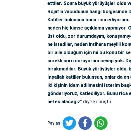
ettiler. Sonra büyük yürüyüşler oldu v
Rojin’in vücudunun hangi bölgesinde DN
Katiller bulunsun bunu rica ediyorum. 
neden hiç kimse açıklama yapmıyor. Onl
üst oldu, zor durumdayım, konuşamıy
ne istediler, neden intihara meyilli ko
bir aile olduğum için mi bu konu bir s
sürekli soru soruyorum cevap yok. Diy
bırakmadılar. Büyük yürüyüşler oldu, 
İnşallah katiller bulunsun, onlar da en
iki kişinin idam edilmesini isterim baş
gönderiyoruz, katlediliyor. Bunu rica 
nefes alacağız"
diye konuştu.
Paylaş