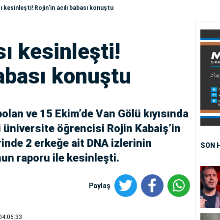
ı kesinleşti! Rojin'in acılı babası konuştu
ı kesinleşti!
 babası konuştu
bolan ve 15 Ekim’de Van Gölü kıyısında
 üniversite öğrencisi Rojin Kabaiş’in
nde 2 erkeğe ait DNA izlerinin
SON 
n raporu ile kesinleşti.
Paylaş
04:06:33