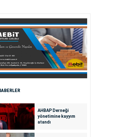
HABERLER
AHBAP Derneği
yönetimine kayyım
atandı