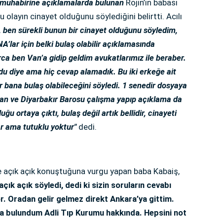
muhabirine açıklamalarda bulunan
Rojin’in babası
 olayın cinayet olduğunu söylediğini belirtti. Acılı
, ben sürekli bunun bir cinayet olduğunu söyledim,
A’lar için belki bulaş olabilir açıklamasında
ca ben Van’a gidip geldim avukatlarımız ile beraber.
ldu diye ama hiç cevap alamadık. Bu iki erkeğe ait
ar bana bulaş olabileceğini söyledi. 1 senedir dosyaya
 Van ve Diyarbakır Barosu çalışma yapıp açıklama da
ğu ortaya çıktı, bulaş değil artık bellidir, cinayeti
 var ama tutuklu yoktur"
dedi.
"
ile açık açık konuştuğuna vurgu yapan baba Kabaiş,
çık açık söyledi, dedi ki sizin soruların cevabı
. Oradan gelir gelmez direkt Ankara’ya gittim.
a bulundum Adli Tıp Kurumu hakkında. Hepsini not