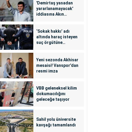
'Demirtaş yasadan
yararlanamayacak'
iddiasına Akın
Gürlek'ten yalanlama
‘Sokak hakkı’ adı
altında haraç isteyen
suç örgütüne
operasyon: 24
tutuklama
Yeni sezonda Akhisar
mesaisi! Vanspor'dan
resmi imza
VBB geleneksel kilim
dokumacılığını
geleceğe taşıyor
Sahil yolu üniversite
kavşağı tamamlandı