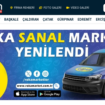
FİRMA REHBERİ
FOTO GALERİ
VİDEO GALERİ
Y
BAŞKALE
ÇALDIRAN
ÇATAK
GÜRPINAR
EDREMİT
ERCİ