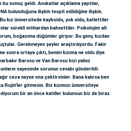
e bu sonuç geldi. Avukatlar açıklama yaptılar,
A bulunduğuna ilişkin tespit edildiğine ilişkin.
Bu kız üniversitede kayboldu, yok oldu, katlettiler
ar sürekli intihardan bahsettiler. Psikolojim alt
orum, boğazıma düğümler giriyor. Bu genç kızdan
nuştular. Gerekmeyen şeyler araştırılıyordu. Fakir
ene sonra ortaya çıktı, benim kızıma ne oldu diye
arbakır Barosu ve Van Barosu bizi yalnız
bunların sayesinde sorunun cevabı gönderildi.
 ağır ceza neyse ona çektirsinler. Bana kalırsa ben
ka Rojin’ler gitmesin. Biz kızımızı üniversiteye
ediyorum bir an önce katiller bulunsun biz de biraz