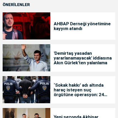
ÖNERİLENLER
AHBAP Derneği yönetimine
kayyım atandı
'Demirtaş yasadan
yararlanamayacak' iddiasına
Akın Gürlek'ten yalanlama
‘Sokak hakkı’ adı altında
haraç isteyen suç
örgütüne operasyon: 24
tutuklama
Yeni sezonda Akhisar