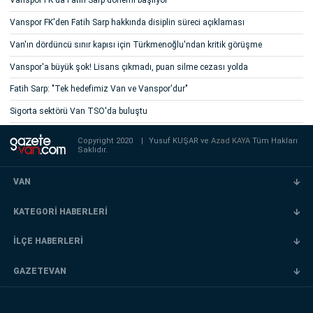
Vanspor FK'da Fatih Sarp dönemi başlıyor
Vanspor FK'den Fatih Sarp hakkında disiplin süreci açıklaması
Van'ın dördüncü sınır kapısı için Türkmenoğlu'ndan kritik görüşme
Vanspor'a büyük şok! Lisans çıkmadı, puan silme cezası yolda
Fatih Sarp: "Tek hedefimiz Van ve Vanspor'dur"
Sigorta sektörü Van TSO'da buluştu
Copyright 2020
|
Yusuf KUŞAR ve
Azad KAYA
Tüm Hakları
Saklıdır.
VAN
KATEGORİ HABERLERİ
İLÇE HABERLERİ
GAZETEVAN