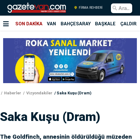
FİRMA REHBERİ
SON DAKİKA
VAN
BAHÇESARAY
BAŞKALE
ÇALDIRA
Haberler
Vizyondakiler
Saka Kuşu (Dram)
Saka Kuşu (Dram)
The Goldfinch, annesinin öldürüldüğü müzeden