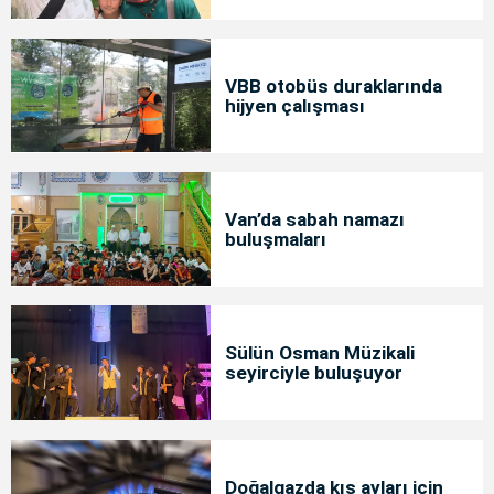
bakımda
VBB otobüs duraklarında
hijyen çalışması
Van’da sabah namazı
buluşmaları
Sülün Osman Müzikali
seyirciyle buluşuyor
Doğalgazda kış ayları için