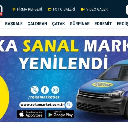
FİRMA REHBERİ
FOTO GALERİ
VİDEO GALERİ
Y
BAŞKALE
ÇALDIRAN
ÇATAK
GÜRPINAR
EDREMİT
ERCİ