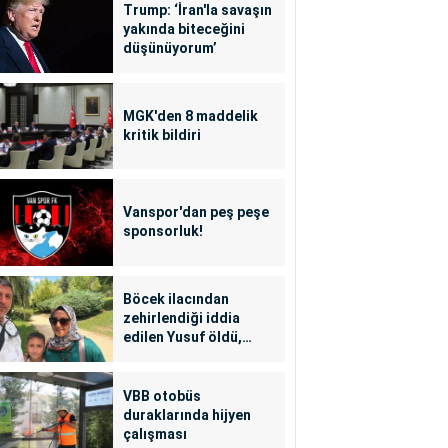
Trump: ‘İran'la savaşın
yakında biteceğini
düşünüyorum’
MGK'den 8 maddelik
kritik bildiri
Vanspor'dan peş peşe
sponsorluk!
Böcek ilacından
zehirlendiği iddia
edilen Yusuf öldü,
annesi yoğun bakımda
VBB otobüs
duraklarında hijyen
çalışması