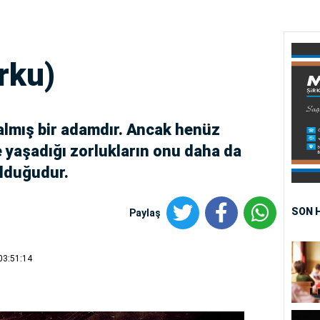
rku)
almış bir adamdır. Ancak henüz
e yaşadığı zorlukların onu daha da
olduğudur.
SON 
Paylaş
03:51:14