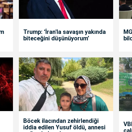
um
Trump: ‘İran'la savaşın yakında
MGK
biteceğini düşünüyorum’
bil
Böcek ilacından zehirlendiği
VBB
iddia edilen Yusuf öldü, annesi
çal