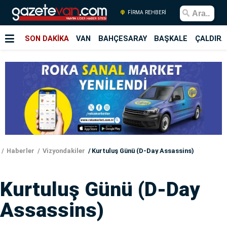
FİRMA REHBERİ
SON DAKİKA
VAN
BAHÇESARAY
BAŞKALE
ÇALDIRA
Haberler
Vizyondakiler
Kurtuluş Günü (D-Day Assassins)
Kurtuluş Günü (D-Day
Assassins)