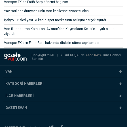
Vanspor FK'da Fatih Sarp dönemi başlıyor
Yaz tatilinde dünyaca ünlü Van kedilerine ziyaretçi akını
İpekyolu Belediyesi iki kadın spor merkezinin açılışını gerçekleştirdi
Van İl Jandarma Komutanı Avkıran’dan Kaymakam Keser’e hayırlı olsun
ziyareti
Vanspor FK'den Fatih Sarp hakkında disiplin süreci açıklaması
Copyright 2020
|
Yusuf KUŞAR ve
Azad KAYA
Tüm Hakları
Saklıdır.
VAN
KATEGORİ HABERLERİ
İLÇE HABERLERİ
GAZETEVAN