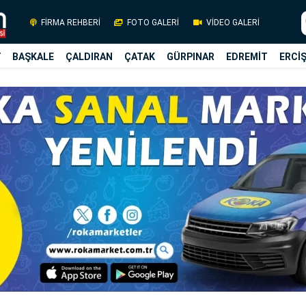
FİRMA REHBERİ
FOTO GALERİ
VİDEO GALERİ
Y
BAŞKALE
ÇALDIRAN
ÇATAK
GÜRPINAR
EDREMİT
ERCİ