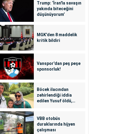
Trump: ‘İran'la savaşın
yakında biteceğini
düşünüyorum’
MGK'den 8 maddelik
kritik bildiri
Vanspor'dan peş peşe
sponsorluk!
Böcek ilacından
zehirlendiği iddia
edilen Yusuf öldü,
annesi yoğun bakımda
VBB otobüs
duraklarında hijyen
çalışması