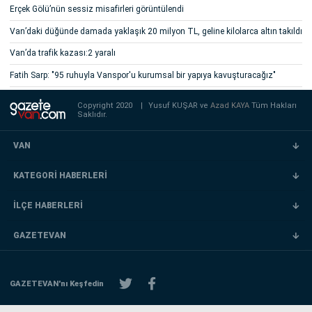
Erçek Gölü’nün sessiz misafirleri görüntülendi
Van’daki düğünde damada yaklaşık 20 milyon TL, geline kilolarca altın takıldı
Van’da trafik kazası:2 yaralı
Fatih Sarp: "95 ruhuyla Vanspor'u kurumsal bir yapıya kavuşturacağız"
Copyright 2020
|
Yusuf KUŞAR ve
Azad KAYA
Tüm Hakları
Saklıdır.
VAN
KATEGORİ HABERLERİ
İLÇE HABERLERİ
GAZETEVAN
GAZETEVAN'nı Keşfedin