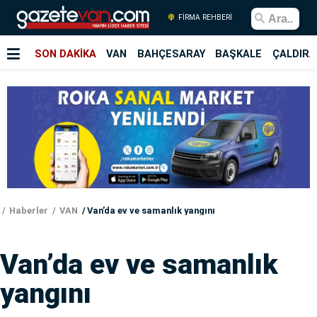
FİRMA REHBERİ
SON DAKİKA
VAN
BAHÇESARAY
BAŞKALE
ÇALDIRA
Haberler
VAN
Van’da ev ve samanlık yangını
Van’da ev ve samanlık
yangını