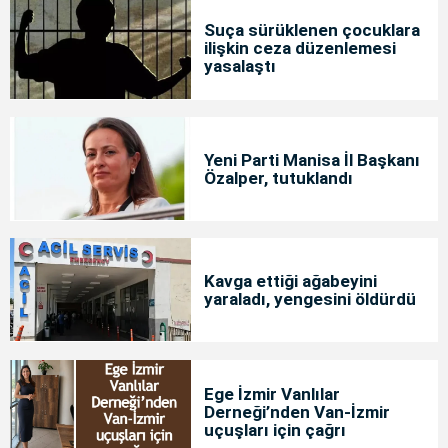
Suça sürüklenen çocuklara
ilişkin ceza düzenlemesi
yasalaştı
Yeni Parti Manisa İl Başkanı
Özalper, tutuklandı
Kavga ettiği ağabeyini
yaraladı, yengesini öldürdü
Ege İzmir Vanlılar
Derneği’nden Van-İzmir
uçuşları için çağrı