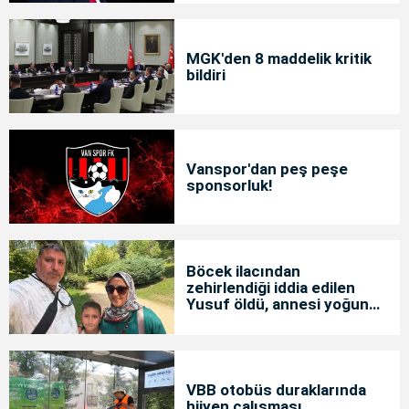
MGK'den 8 maddelik kritik
bildiri
Vanspor'dan peş peşe
sponsorluk!
Böcek ilacından
zehirlendiği iddia edilen
Yusuf öldü, annesi yoğun
bakımda
VBB otobüs duraklarında
hijyen çalışması