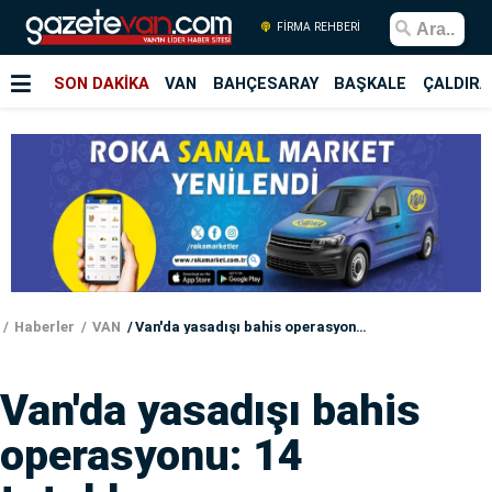
FİRMA REHBERİ
SON DAKİKA
VAN
BAHÇESARAY
BAŞKALE
ÇALDIRA
Haberler
VAN
Van'da yasadışı bahis operasyonu: 14 tutuklama
Van'da yasadışı bahis
operasyonu: 14