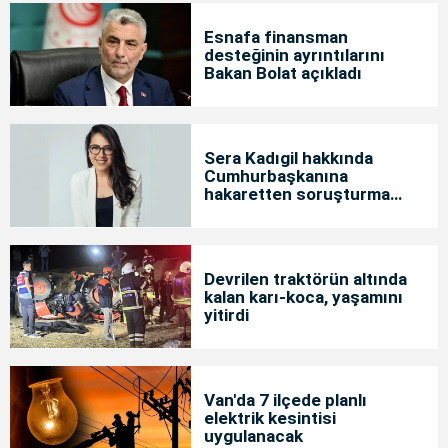
Esnafa finansman
desteğinin ayrıntılarını
Bakan Bolat açıkladı
Sera Kadıgil hakkında
Cumhurbaşkanına
hakaretten soruşturma
başlatıldı
Devrilen traktörün altında
kalan karı-koca, yaşamını
yitirdi
Van'da 7 ilçede planlı
elektrik kesintisi
uygulanacak