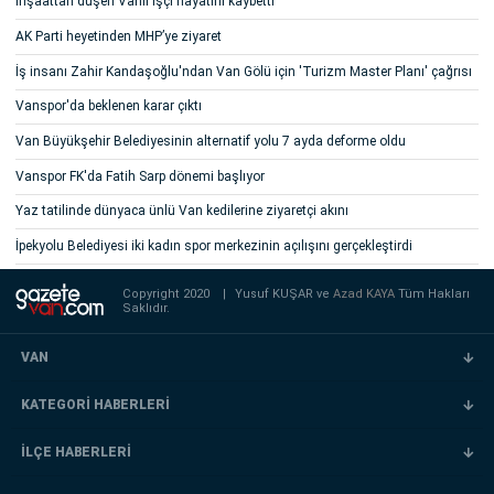
İnşaattan düşen Vanlı işçi hayatını kaybetti
AK Parti heyetinden MHP’ye ziyaret
İş insanı Zahir Kandaşoğlu'ndan Van Gölü için 'Turizm Master Planı' çağrısı
Vanspor'da beklenen karar çıktı
Van Büyükşehir Belediyesinin alternatif yolu 7 ayda deforme oldu
Vanspor FK'da Fatih Sarp dönemi başlıyor
Yaz tatilinde dünyaca ünlü Van kedilerine ziyaretçi akını
İpekyolu Belediyesi iki kadın spor merkezinin açılışını gerçekleştirdi
Copyright 2020
|
Yusuf KUŞAR ve
Azad KAYA
Tüm Hakları
Saklıdır.
VAN
KATEGORİ HABERLERİ
İLÇE HABERLERİ