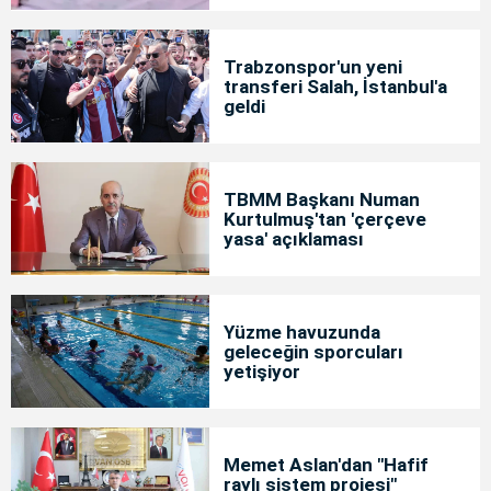
Trabzonspor'un yeni
transferi Salah, İstanbul'a
geldi
TBMM Başkanı Numan
Kurtulmuş'tan 'çerçeve
yasa' açıklaması
Yüzme havuzunda
geleceğin sporcuları
yetişiyor
Memet Aslan'dan "Hafif
raylı sistem projesi"