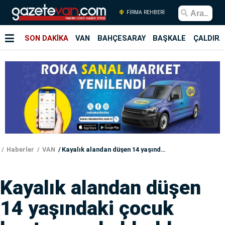
FİRMA REHBERİ
SON DAKİKA
VAN
BAHÇESARAY
BAŞKALE
ÇALDIRA
Haberler
VAN
Kayalık alandan düşen 14 yaşındaki çocuk hastaneye kaldırıldı
Kayalık alandan düşen
14 yaşındaki çocuk