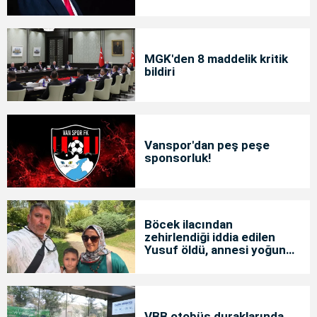
MGK'den 8 maddelik kritik
bildiri
Vanspor'dan peş peşe
sponsorluk!
Böcek ilacından
zehirlendiği iddia edilen
Yusuf öldü, annesi yoğun
bakımda
VBB otobüs duraklarında