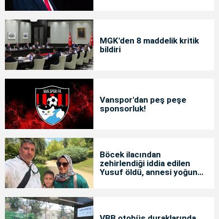
MGK'den 8 maddelik kritik
bildiri
Vanspor'dan peş peşe
sponsorluk!
Böcek ilacından
zehirlendiği iddia edilen
Yusuf öldü, annesi yoğun
bakımda
VBB otobüs duraklarında