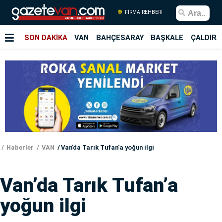
FİRMA REHBERİ
SON DAKİKA
VAN
BAHÇESARAY
BAŞKALE
ÇALDIRA
Haberler
VAN
Van’da Tarık Tufan’a yoğun ilgi
Van’da Tarık Tufan’a
yoğun ilgi