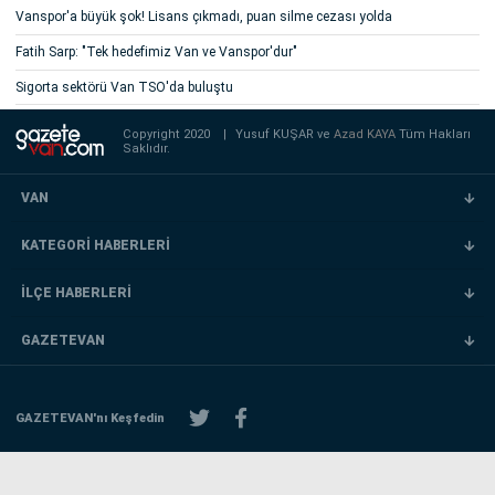
Vanspor'a büyük şok! Lisans çıkmadı, puan silme cezası yolda
Fatih Sarp: "Tek hedefimiz Van ve Vanspor'dur"
Sigorta sektörü Van TSO'da buluştu
Copyright 2020
|
Yusuf KUŞAR ve
Azad KAYA
Tüm Hakları
Saklıdır.
VAN
KATEGORİ HABERLERİ
İLÇE HABERLERİ
GAZETEVAN
GAZETEVAN'nı Keşfedin