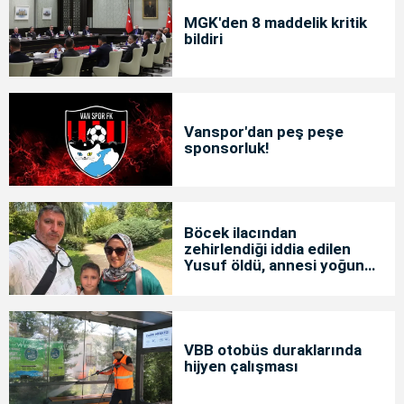
MGK'den 8 maddelik kritik
bildiri
Vanspor'dan peş peşe
sponsorluk!
Böcek ilacından
zehirlendiği iddia edilen
Yusuf öldü, annesi yoğun
bakımda
VBB otobüs duraklarında
hijyen çalışması