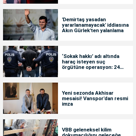
'Demirtaş yasadan
yararlanamayacak' iddiasına
Akın Gürlek'ten yalanlama
‘Sokak hakkı’ adı altında
haraç isteyen suç
örgütüne operasyon: 24
tutuklama
Yeni sezonda Akhisar
mesaisi! Vanspor'dan resmi
imza
VBB geleneksel kilim
dokumacılığını geleceğe