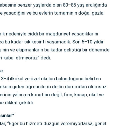
babasına benzer yaşlarda olan 80–85 yaş aralığında
yaşadığını ve bu evlerin tamamının doğal gazla
trik nedeniyle ciddi bir mağduriyet yaşadıklarını
ca bu kadar sık kesinti yaşamadık. Son 5–10 yıldır
ojinin ve ekipmanların bu kadar geliştiği bir dönemde
i kabul etmiyoruz” dedi.
ur
3–4 ilkokul ve özel okulun bulunduğunu belirten
e okula giden öğrencilerin de bu durumdan olumsuz
erinin yalnızca konutları değil; fırın, kasap, okul ve
e dikkat çekildi.
sınlar”
lar, “Eğer bu hizmeti düzgün veremiyorlarsa, genel