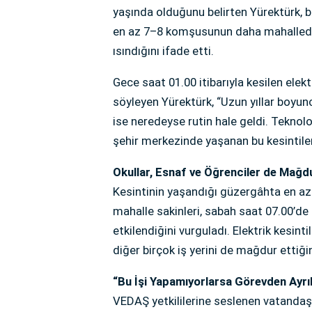
yaşında olduğunu belirten Yürektürk, 
en az 7–8 komşusunun daha mahallede 
ısındığını ifade etti.
Gece saat 01.00 itibarıyla kesilen elek
söyleyen Yürektürk, “Uzun yıllar boyun
ise neredeyse rutin hale geldi. Teknol
şehir merkezinde yaşanan bu kesintiler
Okullar, Esnaf ve Öğrenciler de Mağd
Kesintinin yaşandığı güzergâhta en az 
mahalle sakinleri, sabah saat 07.00’d
etkilendiğini vurguladı. Elektrik kesintil
diğer birçok iş yerini de mağdur ettiğin
“Bu İşi Yapamıyorlarsa Görevden Ayrıl
VEDAŞ yetkililerine seslenen vatandaş