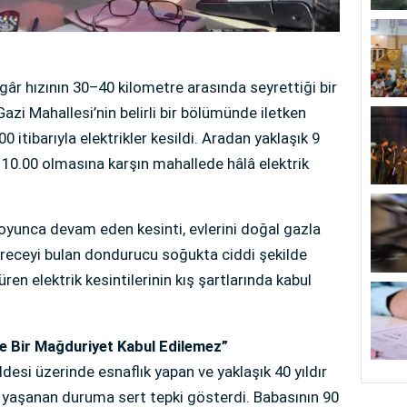
âr hızının 30–40 kilometre arasında seyrettiği bir
i Mahallesi’nin belirli bir bölümünde iletken
 itibarıyla elektrikler kesildi. Aradan yaklaşık 9
0.00 olmasına karşın mahallede hâlâ elektrik
oyunca devam eden kesinti, evlerini doğal gazla
 dereceyi bulan dondurucu soğukta ciddi şekilde
en elektrik kesintilerinin kış şartlarında kabul
le Bir Mağduriyet Kabul Edilemez”
si üzerinde esnaflık yapan ve yaklaşık 40 yıldır
 yaşanan duruma sert tepki gösterdi. Babasının 90