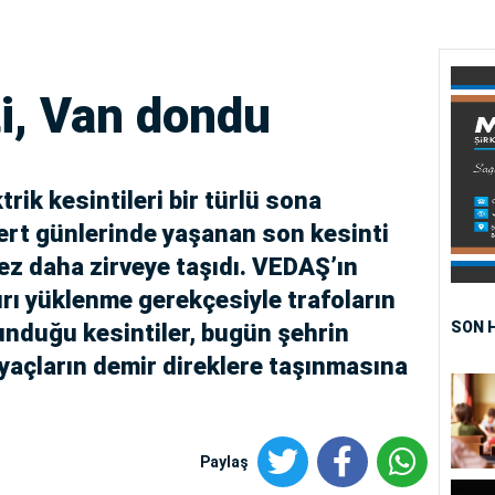
ti, Van dondu
trik kesintileri bir türlü sona
sert günlerinde yaşanan son kesinti
kez daha zirveye taşıdı. VEDAŞ’ın
şırı yüklenme gerekçesiyle trafoların
SON 
vunduğu kesintiler, bugün şehrin
açların demir direklere taşınmasına
Paylaş