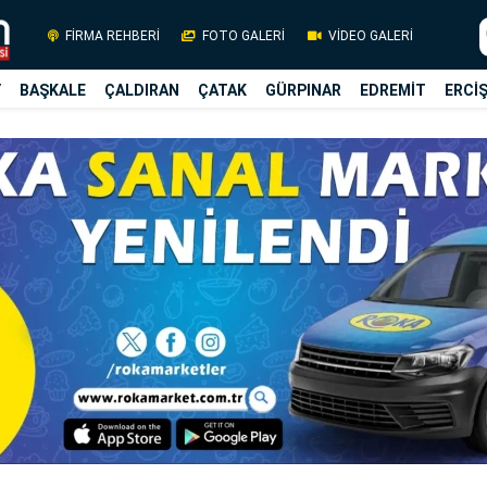
FİRMA REHBERİ
FOTO GALERİ
VİDEO GALERİ
Y
BAŞKALE
ÇALDIRAN
ÇATAK
GÜRPINAR
EDREMİT
ERCİ