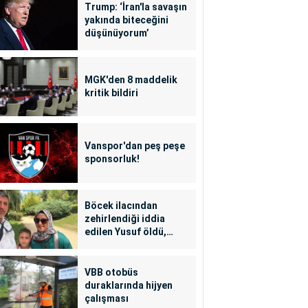
Trump: ‘İran'la savaşın
yakında biteceğini
düşünüyorum’
MGK'den 8 maddelik
kritik bildiri
Vanspor'dan peş peşe
sponsorluk!
Böcek ilacından
zehirlendiği iddia
edilen Yusuf öldü,
annesi yoğun bakımda
VBB otobüs
duraklarında hijyen
çalışması