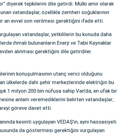
r” diyerek tepkilerini dile getirdi. Mülki amir olarak
lunan vatandaşlar, özellikle zemheri soğuklarının
ir an evvel son verilmesi gerektiğini ifade etti.
urgulayan vatandaşlar, yetkililerin bu konuda daha
işlerde ihmali bulunanların Enerji ve Tabii Kaynaklar
evden alınması gerektiğini dile getirdiler.
ntilerinin konuşulmasının utanç verici olduğunu
an ülkelerde dahi şehir merkezlerinde elektriğin bu
aşık 1 milyon 200 bin nüfusa sahip Van’da, en ufak bir
ilmesine anlam veremediklerini belirten vatandaşlar;
areyi göreve davet etti.
e anında kesinti uygulayan VEDAŞ’ın, aynı hassasiyeti
onusunda da göstermesi gerektiğini vurgulayan