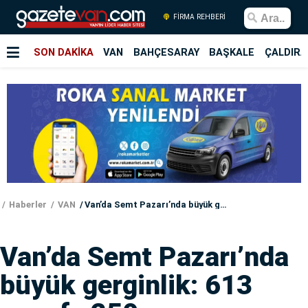
FİRMA REHBERİ
SON DAKİKA
VAN
BAHÇESARAY
BAŞKALE
ÇALDIRA
Haberler
VAN
Van’da Semt Pazarı’nda büyük gerginlik: 613 esnafa 250 yer
Van’da Semt Pazarı’nda
büyük gerginlik: 613