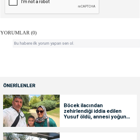
YORUMLAR (0)
Bu habere ilk yorum yapan sen ol.
ÖNERİLENLER
Böcek ilacından
zehirlendiği iddia edilen
Yusuf öldü, annesi yoğun
bakımda