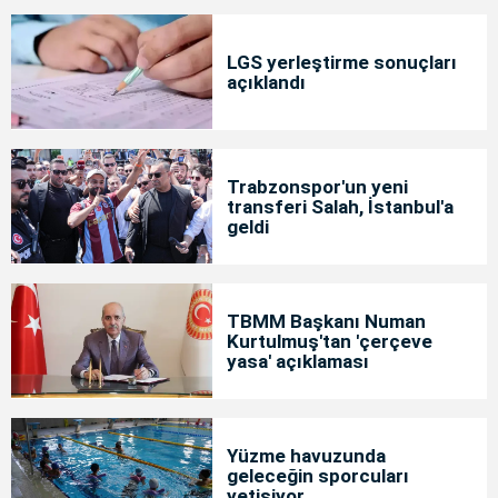
LGS yerleştirme sonuçları
açıklandı
Trabzonspor'un yeni
transferi Salah, İstanbul'a
geldi
TBMM Başkanı Numan
Kurtulmuş'tan 'çerçeve
yasa' açıklaması
Yüzme havuzunda
geleceğin sporcuları
yetişiyor