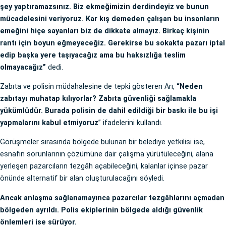
şey yaptıramazsınız. Biz ekmeğimizin derdindeyiz ve bunun
mücadelesini veriyoruz. Kar kış demeden çalışan bu insanların
emeğini hiçe sayanları biz de dikkate almayız. Birkaç kişinin
rantı için boyun eğmeyeceğiz. Gerekirse bu sokakta pazarı iptal
edip başka yere taşıyacağız ama bu haksızlığa teslim
olmayacağız”
dedi.
Zabıta ve polisin müdahalesine de tepki gösteren Arı,
“Neden
zabıtayı muhatap kılıyorlar? Zabıta güvenliği sağlamakla
yükümlüdür. Burada polisin de dahil edildiği bir baskı ile bu işi
yapmalarını kabul etmiyoruz
” ifadelerini kullandı.
Görüşmeler sırasında bölgede bulunan bir belediye yetkilisi ise,
esnafın sorunlarının çözümüne dair çalışma yürütüleceğini, alana
yerleşen pazarcıların tezgâh açabileceğini, kalanlar içinse pazar
önünde alternatif bir alan oluşturulacağını söyledi.
Ancak anlaşma sağlanamayınca pazarcılar tezgâhlarını açmadan
bölgeden ayrıldı. Polis ekiplerinin bölgede aldığı güvenlik
önlemleri ise sürüyor.