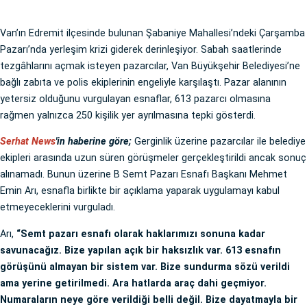
Van’ın Edremit ilçesinde bulunan Şabaniye Mahallesi’ndeki Çarşamba
Pazarı’nda yerleşim krizi giderek derinleşiyor. Sabah saatlerinde
tezgâhlarını açmak isteyen pazarcılar, Van Büyükşehir Belediyesi’ne
bağlı zabıta ve polis ekiplerinin engeliyle karşılaştı. Pazar alanının
yetersiz olduğunu vurgulayan esnaflar, 613 pazarcı olmasına
rağmen yalnızca 250 kişilik yer ayrılmasına tepki gösterdi.
Serhat News
'in haberine göre;
Gerginlik üzerine pazarcılar ile belediye
ekipleri arasında uzun süren görüşmeler gerçekleştirildi ancak sonuç
alınamadı. Bunun üzerine B Semt Pazarı Esnafı Başkanı Mehmet
Emin Arı, esnafla birlikte bir açıklama yaparak uygulamayı kabul
etmeyeceklerini vurguladı.
Arı,
“Semt pazarı esnafı olarak haklarımızı sonuna kadar
savunacağız. Bize yapılan açık bir haksızlık var. 613 esnafın
görüşünü almayan bir sistem var. Bize sundurma sözü verildi
ama yerine getirilmedi. Ara hatlarda araç dahi geçmiyor.
Numaraların neye göre verildiği belli değil. Bize dayatmayla bir