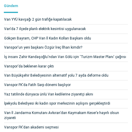
Gündem
Van YYÜ kavşağı 2 gün trafiğe kapatılacak
Van'da 7 ilçede planlı elektrik kesintisi uygulanacak
Gökçen Bayram, CHP Van İl Kadın Kolları Başkanı oldu
Vanspor'un yeni başkanı Özgür İreç İlhan kimdir?
İş insanı Zahir Kandaşoğlu'ndan Van Gölü için 'Turizm Master Planı' çağrısı
Vanspor'da beklenen karar çıktı
Van Büyükşehir Belediyesinin alternatif yolu 7 ayda deforme oldu
Vanspor FK'da Fatih Sarp dönemi başlıyor
Yaz tatilinde dünyaca ünlü Van kedilerine ziyaretçi akını
İpekyolu Belediyesi iki kadın spor merkezinin açılışını gerçekleştirdi
Van İl Jandarma Komutanı Avkıran’dan Kaymakam Keser’e hayırlı olsun
ziyareti
Vanspor FK'dan akademi seçmesi