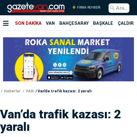
FİRMA REHBERİ
SON DAKİKA
VAN
BAHÇESARAY
BAŞKALE
ÇALDIRA
Haberler
VAN
Van’da trafik kazası: 2 yaralı
Van’da trafik kazası: 2
yaralı