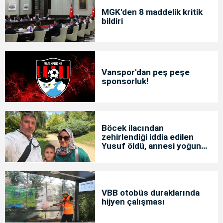
MGK'den 8 maddelik kritik
bildiri
Vanspor'dan peş peşe
sponsorluk!
Böcek ilacından
zehirlendiği iddia edilen
Yusuf öldü, annesi yoğun
bakımda
VBB otobüs duraklarında
hijyen çalışması