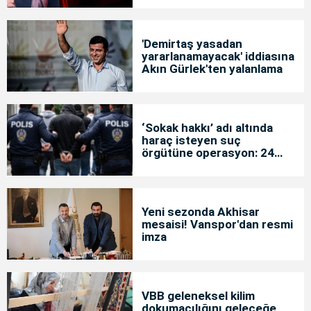
'Demirtaş yasadan
yararlanamayacak' iddiasına
Akın Gürlek'ten yalanlama
‘Sokak hakkı’ adı altında
haraç isteyen suç
örgütüne operasyon: 24
tutuklama
Yeni sezonda Akhisar
mesaisi! Vanspor'dan resmi
imza
VBB geleneksel kilim
dokumacılığını geleceğe