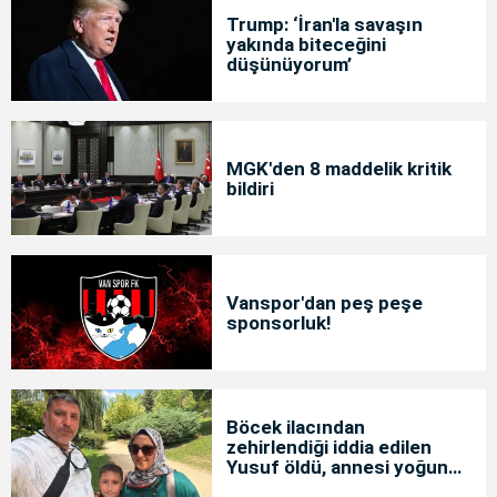
Trump: ‘İran'la savaşın
yakında biteceğini
düşünüyorum’
MGK'den 8 maddelik kritik
bildiri
Vanspor'dan peş peşe
sponsorluk!
Böcek ilacından
zehirlendiği iddia edilen
Yusuf öldü, annesi yoğun
bakımda