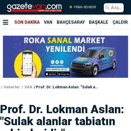
FİRMA REHBERİ
SON DAKİKA
VAN
BAHÇESARAY
BAŞKALE
ÇALDIRA
Haberler
VAN
Prof. Dr. Lokman Aslan: "Sulak alanlar tabiatın rahimleridir"
Prof. Dr. Lokman Aslan:
"Sulak alanlar tabiatın