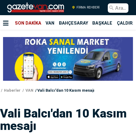
FİRMA REHBERİ
SON DAKİKA
VAN
BAHÇESARAY
BAŞKALE
ÇALDIRA
Haberler
VAN
Vali Balcı'dan 10 Kasım mesajı
Vali Balcı'dan 10 Kasım
mesajı