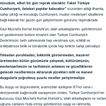
vücudum, elbet bir gün toprak olacaktır. Fakat Türkiye
Cumhuriyeti, ilelebet payidar kalacaktır“
sözünden aldığı ilhamla,
sahip çıktığı ve koruduğu Cumhuriyeti, muâsır medeniyet ideallerine
bağlı kalarak her geçen gün geliştirmenin gururunu taşımaktadır.
Gazi Mustafa Kemal Atatürk’ün, silah arkadaşlarının, şehitlerimizin
ve gazilerimizin bizlere emaneti olan Türkiye Cumhuriyeti
Devletimizin tarih sahnesinde hep varolması için, istiklâl ve
istikbalimize birlik ve beraberlik içinde hep birlikte sahip çıkmalıyız.
Yılmadan yorulmadan, bıkkınlık göstermeden, mazeret
üretmeden bütün gücümüzle çalışmalı, kültürümüzün,
medeniyetimizin ve tarihimizin anlamını ve güzelliklerini
gelecek nesillerimize aktararak yürekleri milli ve manevi
duygularla yoğrulmuş şuurlu nesiller yetiştirmeliyiz.
Bu duygu ve düşüncelerle, aramızdan ayrılışının 87'nci sene-i
devriyesinde bağımsızlık savaşımızın önderi, Türkiye Cumhuriyeti’nin
kurucusu Gazi Mustafa Kemal Atatürk’ü, silah arkadaşlarını ve vatanı
uğruna canlarını feda etmiş şehitlerimizi saygı ve rahmetle,