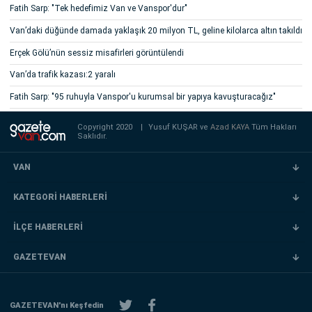
Fatih Sarp: "Tek hedefimiz Van ve Vanspor'dur"
Van’daki düğünde damada yaklaşık 20 milyon TL, geline kilolarca altın takıldı
Erçek Gölü’nün sessiz misafirleri görüntülendi
Van’da trafik kazası:2 yaralı
Fatih Sarp: "95 ruhuyla Vanspor'u kurumsal bir yapıya kavuşturacağız"
Copyright 2020
|
Yusuf KUŞAR ve
Azad KAYA
Tüm Hakları
Saklıdır.
VAN
KATEGORİ HABERLERİ
İLÇE HABERLERİ
GAZETEVAN
GAZETEVAN'nı Keşfedin