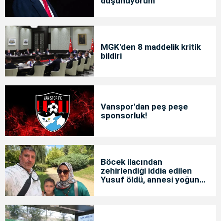
düşünüyorum’
MGK'den 8 maddelik kritik
bildiri
Vanspor'dan peş peşe
sponsorluk!
Böcek ilacından
zehirlendiği iddia edilen
Yusuf öldü, annesi yoğun
bakımda