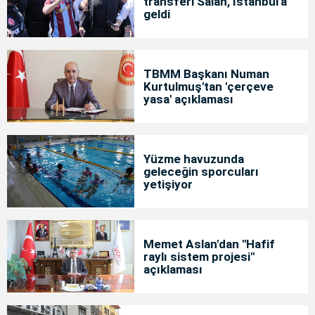
transferi Salah, İstanbul'a
geldi
TBMM Başkanı Numan
Kurtulmuş'tan 'çerçeve
yasa' açıklaması
Yüzme havuzunda
geleceğin sporcuları
yetişiyor
Memet Aslan'dan "Hafif
raylı sistem projesi"
açıklaması