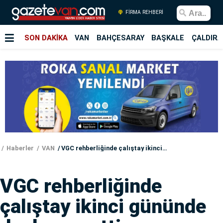
FİRMA REHBERİ
SON DAKİKA
VAN
BAHÇESARAY
BAŞKALE
ÇALDIRA
Haberler
VAN
VGC rehberliğinde çalıştay ikinci gününde de devam etti
VGC rehberliğinde
çalıştay ikinci gününde