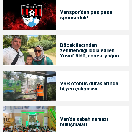
Vanspor'dan peş peşe
sponsorluk!
Böcek ilacından
zehirlendiği iddia edilen
Yusuf öldü, annesi yoğun
bakımda
VBB otobüs duraklarında
hijyen çalışması
Van’da sabah namazı
buluşmaları