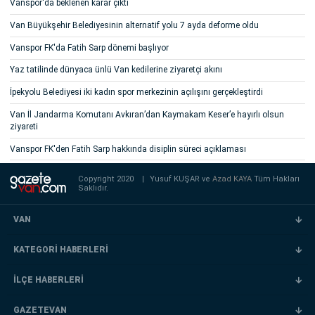
Vanspor'da beklenen karar çıktı
Van Büyükşehir Belediyesinin alternatif yolu 7 ayda deforme oldu
Vanspor FK'da Fatih Sarp dönemi başlıyor
Yaz tatilinde dünyaca ünlü Van kedilerine ziyaretçi akını
İpekyolu Belediyesi iki kadın spor merkezinin açılışını gerçekleştirdi
Van İl Jandarma Komutanı Avkıran’dan Kaymakam Keser’e hayırlı olsun
ziyareti
Vanspor FK'den Fatih Sarp hakkında disiplin süreci açıklaması
Copyright 2020
|
Yusuf KUŞAR ve
Azad KAYA
Tüm Hakları
Saklıdır.
VAN
KATEGORİ HABERLERİ
İLÇE HABERLERİ
GAZETEVAN