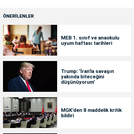
ÖNERİLENLER
MEB 1. sınıf ve anaokulu
uyum haftası tarihleri
Trump: ‘İran'la savaşın
yakında biteceğini
düşünüyorum’
MGK'den 8 maddelik kritik
bildiri