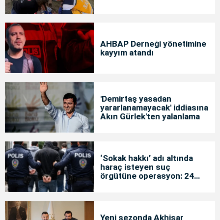
AHBAP Derneği yönetimine
kayyım atandı
'Demirtaş yasadan
yararlanamayacak' iddiasına
Akın Gürlek'ten yalanlama
‘Sokak hakkı’ adı altında
haraç isteyen suç
örgütüne operasyon: 24
tutuklama
Yeni sezonda Akhisar