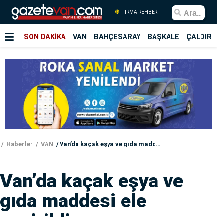
FİRMA REHBERİ
SON DAKİKA
VAN
BAHÇESARAY
BAŞKALE
ÇALDIRA
Haberler
VAN
Van’da kaçak eşya ve gıda maddesi ele geçirildi
Van’da kaçak eşya ve
gıda maddesi ele