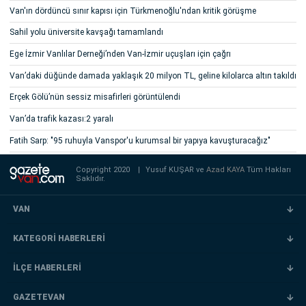
Van'ın dördüncü sınır kapısı için Türkmenoğlu'ndan kritik görüşme
Sahil yolu üniversite kavşağı tamamlandı
Ege İzmir Vanlılar Derneği’nden Van-İzmir uçuşları için çağrı
Van’daki düğünde damada yaklaşık 20 milyon TL, geline kilolarca altın takıldı
Erçek Gölü’nün sessiz misafirleri görüntülendi
Van’da trafik kazası:2 yaralı
Fatih Sarp: "95 ruhuyla Vanspor'u kurumsal bir yapıya kavuşturacağız"
Copyright 2020
|
Yusuf KUŞAR ve
Azad KAYA
Tüm Hakları
Saklıdır.
VAN
KATEGORİ HABERLERİ
İLÇE HABERLERİ
GAZETEVAN