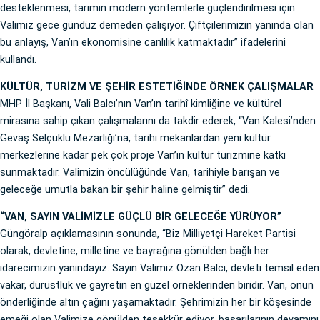
desteklenmesi, tarımın modern yöntemlerle güçlendirilmesi için
Valimiz gece gündüz demeden çalışıyor. Çiftçilerimizin yanında olan
bu anlayış, Van’ın ekonomisine canlılık katmaktadır” ifadelerini
kullandı.
KÜLTÜR, TURİZM VE ŞEHİR ESTETİĞİNDE ÖRNEK ÇALIŞMALAR
MHP İl Başkanı, Vali Balcı’nın Van’ın tarihî kimliğine ve kültürel
mirasına sahip çıkan çalışmalarını da takdir ederek, “Van Kalesi’nden
Gevaş Selçuklu Mezarlığı’na, tarihi mekanlardan yeni kültür
merkezlerine kadar pek çok proje Van’ın kültür turizmine katkı
sunmaktadır. Valimizin öncülüğünde Van, tarihiyle barışan ve
geleceğe umutla bakan bir şehir haline gelmiştir” dedi.
“VAN, SAYIN VALİMİZLE GÜÇLÜ BİR GELECEĞE YÜRÜYOR”
Güngöralp açıklamasının sonunda, “Biz Milliyetçi Hareket Partisi
olarak, devletine, milletine ve bayrağına gönülden bağlı her
idarecimizin yanındayız. Sayın Valimiz Ozan Balcı, devleti temsil eden
vakar, dürüstlük ve gayretin en güzel örneklerinden biridir. Van, onun
önderliğinde altın çağını yaşamaktadır. Şehrimizin her bir köşesinde
emeği olan Valimize gönülden teşekkür ediyor, başarılarının devamını