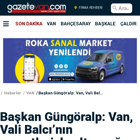
FİRMA REHBERİ
SON DAKİKA
VAN
BAHÇESARAY
BAŞKALE
ÇALDIRA
Haberler
VAN
Başkan Güngöralp: Van, Vali Balcı’nın gayretleriyle altın çağını yaşıyor
Başkan Güngöralp: Van,
Vali Balcı’nın