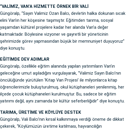
“VALİMİZ, VAN’A HİZMETTE ÖRNEK BİR VALİ
Güngöralp, “Sayın Valimiz Ozan Balcı, devletin halka dokunan sıcak
elini Van’ın her köşesine taşımıştır. Eğitimden tarıma, sosyal
yaşamdan kültürel projelere kadar her alanda Van’a değer
katmaktadır. Böylesine vizyoner ve gayretli bir yöneticinin
şehrimizde görev yapmasından büyük bir memnuniyet duyuyoruz”
diye konuştu.
EĞİTİMDE DEV ADIMLAR
Güngöralp, özellikle eğitim alanında yapılan yatırımların Van’ın
geleceğine umut aşıladığını vurgulayarak, “Valimiz Sayın Balcı’nın
öncülüğünde yürütülen ‘Kitap Van Projesi’ ile milyonlarca kitap
öğrencilerimizle buluşturulmuş, okul kütüphaneleri yenilenmiş, her
ilçede çocuk kütüphaneleri kurulmuştur. Bu, sadece bir eğitim
yatırımı değil, aynı zamanda bir kültür seferberliğidir” diye konuştu.
TARIMA, ÜRETİME VE KÖYLÜYE DESTEK
Güngöralp, Vali Balcı’nın kırsal kalkınmaya verdiği öneme de dikkat
çekerek, “Köylümüzün üretime katılması, hayvancılığın