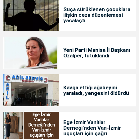
Suça sürüklenen çocuklara
ilişkin ceza düzenlemesi
yasalaştı
Yeni Parti Manisa İl Başkanı
Özalper, tutuklandı
Kavga ettiği ağabeyini
yaraladı, yengesini öldürdü
Ege İzmir Vanlılar
Derneği’nden Van-İzmir
uçuşları için çağrı