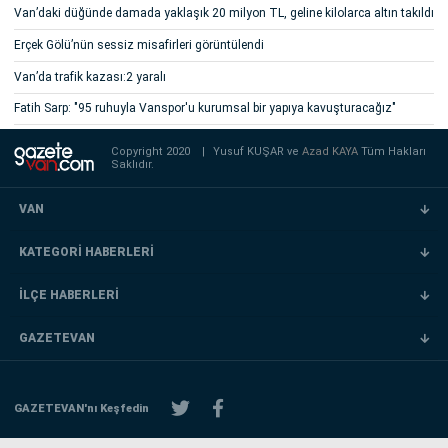
Van’daki düğünde damada yaklaşık 20 milyon TL, geline kilolarca altın takıldı
Erçek Gölü’nün sessiz misafirleri görüntülendi
Van’da trafik kazası:2 yaralı
Fatih Sarp: "95 ruhuyla Vanspor'u kurumsal bir yapıya kavuşturacağız"
Copyright 2020
|
Yusuf KUŞAR ve
Azad KAYA
Tüm Hakları
Saklıdır.
VAN
KATEGORİ HABERLERİ
İLÇE HABERLERİ
GAZETEVAN
GAZETEVAN'nı Keşfedin