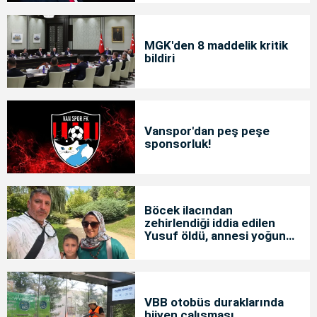
MGK'den 8 maddelik kritik
bildiri
Vanspor'dan peş peşe
sponsorluk!
Böcek ilacından
zehirlendiği iddia edilen
Yusuf öldü, annesi yoğun
bakımda
VBB otobüs duraklarında
hijyen çalışması