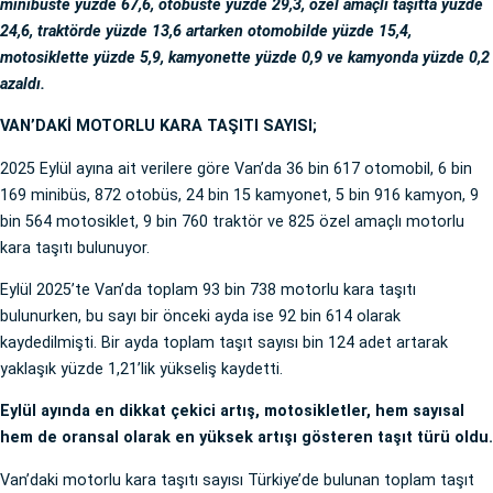
minibüste yüzde 67,6, otobüste yüzde 29,3, özel amaçlı taşıtta yüzde
24,6, traktörde yüzde 13,6 artarken otomobilde yüzde 15,4,
motosiklette yüzde 5,9, kamyonette yüzde 0,9 ve kamyonda yüzde 0,2
azaldı.
VAN’DAKİ MOTORLU KARA TAŞITI SAYISI;
2025 Eylül ayına ait verilere göre Van’da 36 bin 617 otomobil, 6 bin
169 minibüs, 872 otobüs, 24 bin 15 kamyonet, 5 bin 916 kamyon, 9
bin 564 motosiklet, 9 bin 760 traktör ve 825 özel amaçlı motorlu
kara taşıtı bulunuyor.
Eylül 2025’te Van’da toplam 93 bin 738 motorlu kara taşıtı
bulunurken, bu sayı bir önceki ayda ise 92 bin 614 olarak
kaydedilmişti. Bir ayda toplam taşıt sayısı bin 124 adet artarak
yaklaşık yüzde 1,21’lik yükseliş kaydetti.
Eylül ayında en dikkat çekici artış, motosikletler, hem sayısal
hem de oransal olarak en yüksek artışı gösteren taşıt türü oldu.
Van’daki motorlu kara taşıtı sayısı Türkiye’de bulunan toplam taşıt