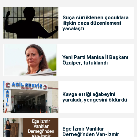
Suça sürüklenen çocuklara
ilişkin ceza düzenlemesi
yasalaştı
Yeni Parti Manisa İl Başkanı
Özalper, tutuklandı
Kavga ettiği ağabeyini
yaraladı, yengesini öldürdü
Ege İzmir Vanlılar
Derneği’nden Van-İzmir