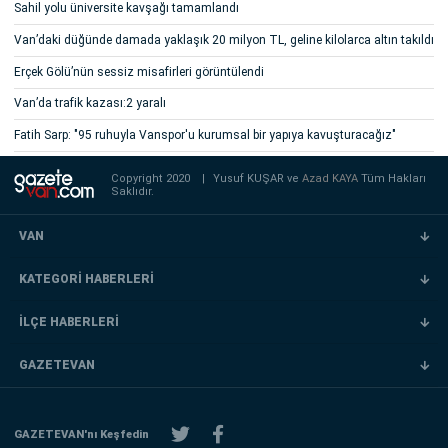
Sahil yolu üniversite kavşağı tamamlandı
Van’daki düğünde damada yaklaşık 20 milyon TL, geline kilolarca altın takıldı
Erçek Gölü’nün sessiz misafirleri görüntülendi
Van’da trafik kazası:2 yaralı
Fatih Sarp: "95 ruhuyla Vanspor'u kurumsal bir yapıya kavuşturacağız"
Copyright 2020
|
Yusuf KUŞAR ve
Azad KAYA
Tüm Hakları
Saklıdır.
VAN
KATEGORİ HABERLERİ
İLÇE HABERLERİ
GAZETEVAN
GAZETEVAN'nı Keşfedin