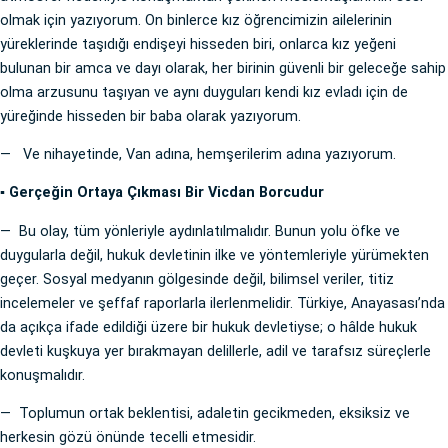
olmak için yazıyorum. On binlerce kız öğrencimizin ailelerinin
yüreklerinde taşıdığı endişeyi hisseden biri, onlarca kız yeğeni
bulunan bir amca ve dayı olarak, her birinin güvenli bir geleceğe sahip
olma arzusunu taşıyan ve aynı duyguları kendi kız evladı için de
yüreğinde hisseden bir baba olarak yazıyorum.
— Ve nihayetinde, Van adına, hemşerilerim adına yazıyorum.
▪️ Gerçeğin Ortaya Çıkması Bir Vicdan Borcudur
— Bu olay, tüm yönleriyle aydınlatılmalıdır. Bunun yolu öfke ve
duygularla değil, hukuk devletinin ilke ve yöntemleriyle yürümekten
geçer. Sosyal medyanın gölgesinde değil, bilimsel veriler, titiz
incelemeler ve şeffaf raporlarla ilerlenmelidir. Türkiye, Anayasası’nda
da açıkça ifade edildiği üzere bir hukuk devletiyse; o hâlde hukuk
devleti kuşkuya yer bırakmayan delillerle, adil ve tarafsız süreçlerle
konuşmalıdır.
— Toplumun ortak beklentisi, adaletin gecikmeden, eksiksiz ve
herkesin gözü önünde tecelli etmesidir.