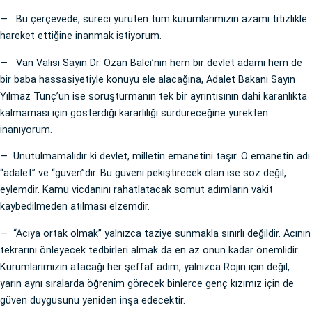
— Bu çerçevede, süreci yürüten tüm kurumlarımızın azami titizlikle
hareket ettiğine inanmak istiyorum.
— Van Valisi Sayın Dr. Ozan Balcı’nın hem bir devlet adamı hem de
bir baba hassasiyetiyle konuyu ele alacağına, Adalet Bakanı Sayın
Yılmaz Tunç’un ise soruşturmanın tek bir ayrıntısının dahi karanlıkta
kalmaması için gösterdiği kararlılığı sürdüreceğine yürekten
inanıyorum.
— Unutulmamalıdır ki devlet, milletin emanetini taşır. O emanetin adı
“adalet” ve “güven”dir. Bu güveni pekiştirecek olan ise söz değil,
eylemdir. Kamu vicdanını rahatlatacak somut adımların vakit
kaybedilmeden atılması elzemdir.
— “Acıya ortak olmak” yalnızca taziye sunmakla sınırlı değildir. Acının
tekrarını önleyecek tedbirleri almak da en az onun kadar önemlidir.
Kurumlarımızın atacağı her şeffaf adım, yalnızca Rojin için değil,
yarın aynı sıralarda öğrenim görecek binlerce genç kızımız için de
güven duygusunu yeniden inşa edecektir.