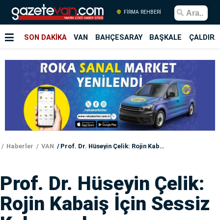
FİRMA REHBERİ
SON DAKİKA
VAN
BAHÇESARAY
BAŞKALE
ÇALDIRA
Haberler
VAN
Prof. Dr. Hüseyin Çelik: Rojin Kabaiş İçin Sessiz Kalmamak…
Prof. Dr. Hüseyin Çelik:
Rojin Kabaiş İçin Sessiz