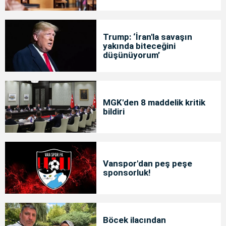
Trump: ‘İran'la savaşın
yakında biteceğini
düşünüyorum’
MGK'den 8 maddelik kritik
bildiri
Vanspor'dan peş peşe
sponsorluk!
Böcek ilacından