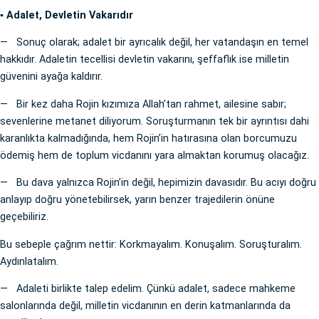
▪️ Adalet, Devletin Vakarıdır
— Sonuç olarak; adalet bir ayrıcalık değil, her vatandaşın en temel
hakkıdır. Adaletin tecellisi devletin vakarını, şeffaflık ise milletin
güvenini ayağa kaldırır.
— Bir kez daha Rojin kızımıza Allah’tan rahmet, ailesine sabır;
sevenlerine metanet diliyorum. Soruşturmanın tek bir ayrıntısı dahi
karanlıkta kalmadığında, hem Rojin’in hatırasına olan borcumuzu
ödemiş hem de toplum vicdanını yara almaktan korumuş olacağız.
— Bu dava yalnızca Rojin’in değil, hepimizin davasıdır. Bu acıyı doğru
anlayıp doğru yönetebilirsek, yarın benzer trajedilerin önüne
geçebiliriz.
Bu sebeple çağrım nettir: Korkmayalım. Konuşalım. Soruşturalım.
Aydınlatalım.
— Adaleti birlikte talep edelim. Çünkü adalet, sadece mahkeme
salonlarında değil, milletin vicdanının en derin katmanlarında da