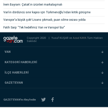
İrem Bayram: Çatak'ın ürünleri markalaşmalı
Van'ın dördüncü sınır kapısı için Türkmenoğlu'ndan kritik görüşme
Vanspor'a büyük şok! Lisans çıkmadı, puan silme cezası yolda
Fatih Sarp: "Tek hedefimiz Van ve Vanspor'dur"
Copyright 2020
|
Yusuf KUŞAR ve
Azad KAYA
Tüm Hakları
Saklıdır.
VAN
KATEGORİ HABERLERİ
İLÇE HABERLERİ
GAZETEVAN
GAZETEVAN'nı Keşfedin