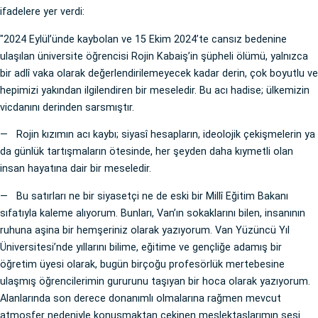
ifadelere yer verdi:
"2024 Eylül’ünde kaybolan ve 15 Ekim 2024’te cansız bedenine
ulaşılan üniversite öğrencisi Rojin Kabaiş’in şüpheli ölümü, yalnızca
bir adlî vaka olarak değerlendirilemeyecek kadar derin, çok boyutlu ve
hepimizi yakından ilgilendiren bir meseledir. Bu acı hadise; ülkemizin
vicdanını derinden sarsmıştır.
— Rojin kızımın acı kaybı; siyasî hesapların, ideolojik çekişmelerin ya
da günlük tartışmaların ötesinde, her şeyden daha kıymetli olan
insan hayatına dair bir meseledir.
— Bu satırları ne bir siyasetçi ne de eski bir Millî Eğitim Bakanı
sıfatıyla kaleme alıyorum. Bunları, Van’ın sokaklarını bilen, insanının
ruhuna aşina bir hemşeriniz olarak yazıyorum. Van Yüzüncü Yıl
Üniversitesi’nde yıllarını bilime, eğitime ve gençliğe adamış bir
öğretim üyesi olarak, bugün birçoğu profesörlük mertebesine
ulaşmış öğrencilerimin gururunu taşıyan bir hoca olarak yazıyorum.
Alanlarında son derece donanımlı olmalarına rağmen mevcut
atmosfer nedeniyle konuşmaktan çekinen meslektaşlarımın sesi