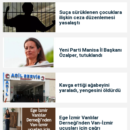
Suça sürüklenen çocuklara
ilişkin ceza düzenlemesi
yasalaştı
Yeni Parti Manisa İl Başkanı
Özalper, tutuklandı
Kavga ettiği ağabeyini
yaraladı, yengesini öldürdü
Ege İzmir Vanlılar
Derneği’nden Van-İzmir
uçuşları için çağrı