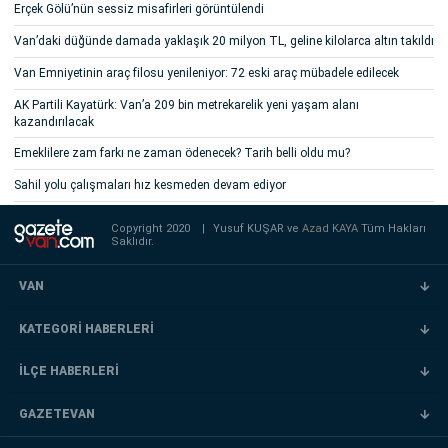
Erçek Gölü’nün sessiz misafirleri görüntülendi
Van’daki düğünde damada yaklaşık 20 milyon TL, geline kilolarca altın takıldı
Van Emniyetinin araç filosu yenileniyor: 72 eski araç mübadele edilecek
AK Partili Kayatürk: Van’a 209 bin metrekarelik yeni yaşam alanı
kazandırılacak
Emeklilere zam farkı ne zaman ödenecek? Tarih belli oldu mu?
Sahil yolu çalışmaları hız kesmeden devam ediyor
Copyright 2020
|
Yusuf KUŞAR ve
Azad KAYA
Tüm Hakları
Saklıdır.
VAN
KATEGORİ HABERLERİ
İLÇE HABERLERİ
GAZETEVAN