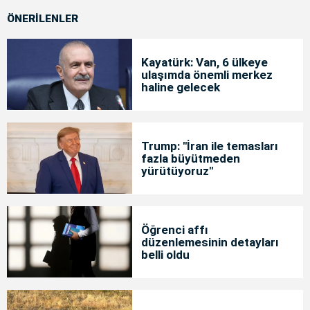
ÖNERİLENLER
Kayatürk: Van, 6 ülkeye
ulaşımda önemli merkez
haline gelecek
Trump: "İran ile temasları
fazla büyütmeden
yürütüyoruz"
Öğrenci affı
düzenlemesinin detayları
belli oldu