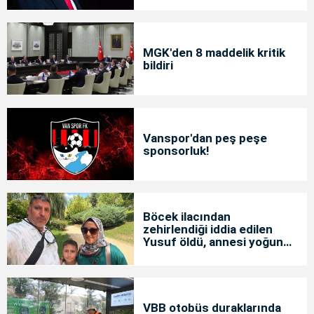
MGK'den 8 maddelik kritik
bildiri
Vanspor'dan peş peşe
sponsorluk!
Böcek ilacından
zehirlendiği iddia edilen
Yusuf öldü, annesi yoğun
bakımda
VBB otobüs duraklarında