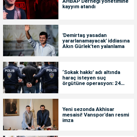
AHBAP Derneği yönetimine
kayyım atandı
'Demirtaş yasadan
yararlanamayacak' iddiasına
Akın Gürlek'ten yalanlama
‘Sokak hakkı’ adı altında
haraç isteyen suç
örgütüne operasyon: 24
tutuklama
Yeni sezonda Akhisar
mesaisi! Vanspor'dan resmi
imza