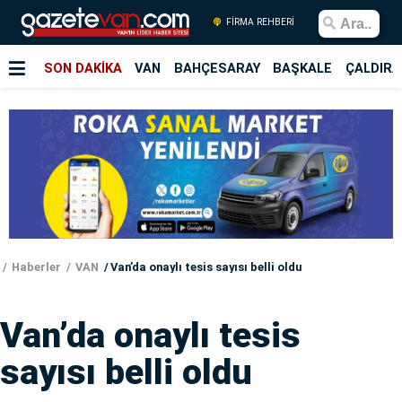
FİRMA REHBERİ
SON DAKİKA
VAN
BAHÇESARAY
BAŞKALE
ÇALDIRA
Haberler
VAN
Van’da onaylı tesis sayısı belli oldu
Van’da onaylı tesis
sayısı belli oldu