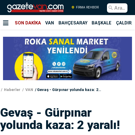
FİRMA REHBERİ
SON DAKİKA
VAN
BAHÇESARAY
BAŞKALE
ÇALDIRA
Haberler
VAN
Gevaş - Gürpınar yolunda kaza: 2 yaralı!
Gevaş - Gürpınar
yolunda kaza: 2 yaralı!