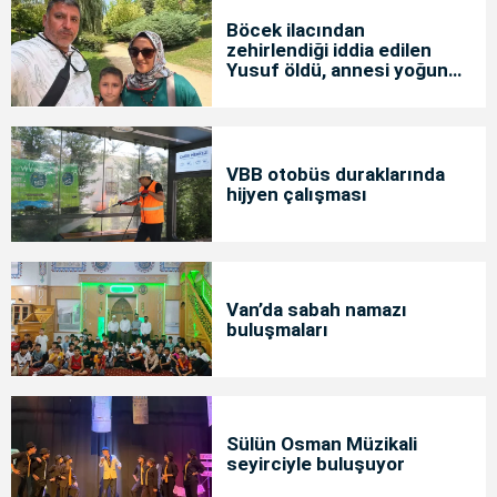
Böcek ilacından
zehirlendiği iddia edilen
Yusuf öldü, annesi yoğun
bakımda
VBB otobüs duraklarında
hijyen çalışması
Van’da sabah namazı
buluşmaları
Sülün Osman Müzikali
seyirciyle buluşuyor