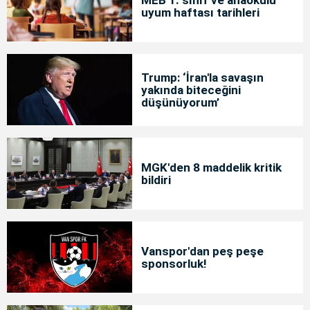
uyum haftası tarihleri
Trump: ‘İran'la savaşın
yakında biteceğini
düşünüyorum’
MGK'den 8 maddelik kritik
bildiri
Vanspor'dan peş peşe
sponsorluk!