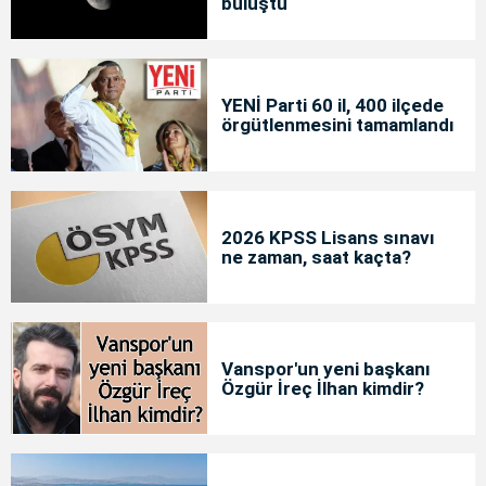
buluştu
YENİ Parti 60 il, 400 ilçede
örgütlenmesini tamamlandı
2026 KPSS Lisans sınavı
ne zaman, saat kaçta?
Vanspor'un yeni başkanı
Özgür İreç İlhan kimdir?