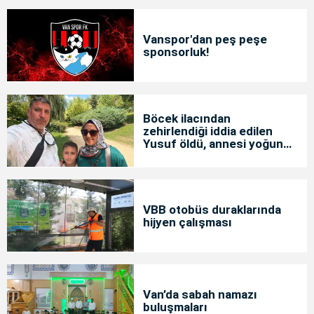
Vanspor'dan peş peşe
sponsorluk!
Böcek ilacından
zehirlendiği iddia edilen
Yusuf öldü, annesi yoğun
bakımda
VBB otobüs duraklarında
hijyen çalışması
Van’da sabah namazı
buluşmaları