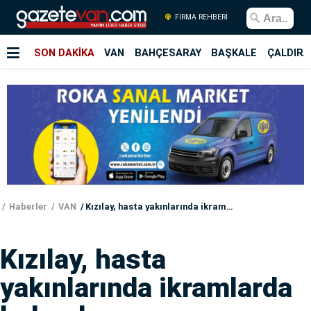
FİRMA REHBERİ
SON DAKİKA
VAN
BAHÇESARAY
BAŞKALE
ÇALDIRA
Haberler
VAN
Kızılay, hasta yakınlarında ikramlarda bulundu
Kızılay, hasta
yakınlarında ikramlarda