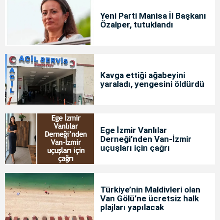
Yeni Parti Manisa İl Başkanı
Özalper, tutuklandı
Kavga ettiği ağabeyini
yaraladı, yengesini öldürdü
Ege İzmir Vanlılar
Derneği’nden Van-İzmir
uçuşları için çağrı
Türkiye’nin Maldivleri olan
Van Gölü’ne ücretsiz halk
plajları yapılacak