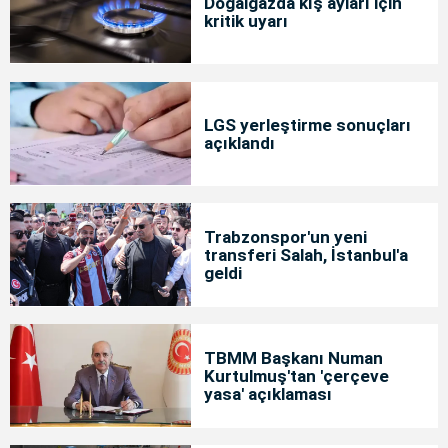
Doğalgazda kış ayları için
kritik uyarı
LGS yerleştirme sonuçları
açıklandı
Trabzonspor'un yeni
transferi Salah, İstanbul'a
geldi
TBMM Başkanı Numan
Kurtulmuş'tan 'çerçeve
yasa' açıklaması