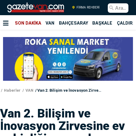
FİRMA REHBERİ
SON DAKİKA
VAN
BAHÇESARAY
BAŞKALE
ÇALDIRA
Haberler
VAN
Van 2. Bilişim ve İnovasyon Zirvesine ev sahipliği yapacak
Van 2. Bilişim ve
İnovasyon Zirvesine ev