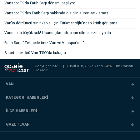
Vanspor FK'da Fatih Sarp dönemi başlıyor
Vanspor FK'den Fatih Sarp hakkında disiplin süreci açıklaması
Van'ın dördüncü sınır kapısı için Türkmenoğlu'ndan kritik görüşme
Vanspor'a büyük şok! Lisans çıkmadı, puan silme cezası yolda
Fatih Sarp: "Tek hedefimiz Van ve Vanspor'dur"
Sigorta sektörü Van TSO'da buluştu
Copyright 2020
|
Yusuf KUŞAR ve
Azad KAYA
Tüm Hakları
Saklıdır.
VAN
KATEGORİ HABERLERİ
İLÇE HABERLERİ
GAZETEVAN