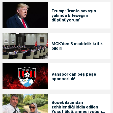
Trump: ‘İran'la savaşın
yakında biteceğini
düşünüyorum’
MGK'den 8 maddelik kritik
bildiri
Vanspor'dan peş peşe
sponsorluk!
Böcek ilacından
zehirlendiği iddia edilen
Yusuf öldü, annesi yoğun