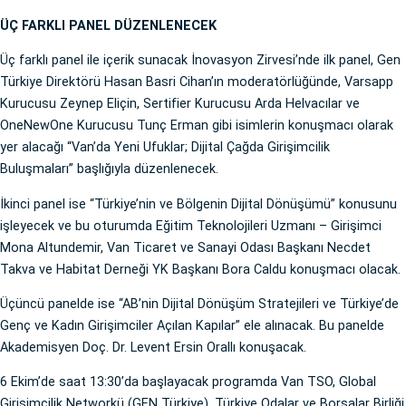
ÜÇ FARKLI PANEL DÜZENLENECEK
Üç farklı panel ile içerik sunacak İnovasyon Zirvesi’nde ilk panel, Gen
Türkiye Direktörü Hasan Basri Cihan’ın moderatörlüğünde, Varsapp
Kurucusu Zeynep Eliçin, Sertifier Kurucusu Arda Helvacılar ve
OneNewOne Kurucusu Tunç Erman gibi isimlerin konuşmacı olarak
yer alacağı “Van’da Yeni Ufuklar; Dijital Çağda Girişimcilik
Buluşmaları” başlığıyla düzenlenecek.
İkinci panel ise “Türkiye’nin ve Bölgenin Dijital Dönüşümü” konusunu
işleyecek ve bu oturumda Eğitim Teknolojileri Uzmanı – Girişimci
Mona Altundemir, Van Ticaret ve Sanayi Odası Başkanı Necdet
Takva ve Habitat Derneği YK Başkanı Bora Caldu konuşmacı olacak.
Üçüncü panelde ise “AB’nin Dijital Dönüşüm Stratejileri ve Türkiye’de
Genç ve Kadın Girişimciler Açılan Kapılar” ele alınacak. Bu panelde
Akademisyen Doç. Dr. Levent Ersin Orallı konuşacak.
6 Ekim’de saat 13:30’da başlayacak programda Van TSO, Global
Girişimcilik Networkü (GEN Türkiye), Türkiye Odalar ve Borsalar Birliği