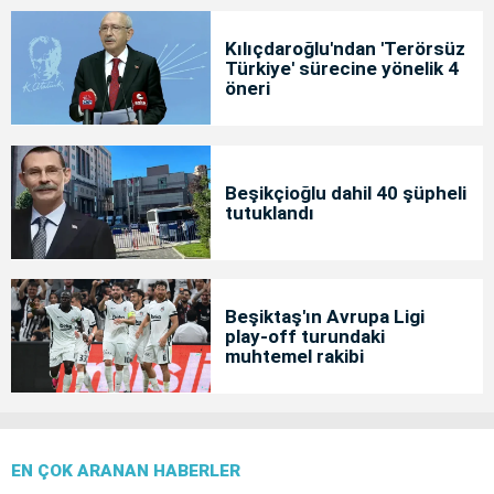
Kılıçdaroğlu'ndan 'Terörsüz
Türkiye' sürecine yönelik 4
öneri
Beşikçioğlu dahil 40 şüpheli
tutuklandı
Beşiktaş'ın Avrupa Ligi
play-off turundaki
muhtemel rakibi
EN ÇOK ARANAN HABERLER