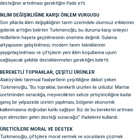
desteğinin artırılması gerektiğini ifade etti.
İKLİM DEĞİŞİKLİĞİNE KARŞI ÖNLEM VURGUSU
Son yıllarda iklim değişikliğinin tarım üzerindeki olumsuz etkilerinin
giderek arttığını belirten Türkmenoğlu, bu duruma karşı önleyici
tedbirlerin hayata geçirilmesinin önemine değindi. Sulama
altyapısının geliştirilmesi, modern tarım tekniklerinin
yaygınlaştırılması ve çiftçilerin yeni iklim koşullarına uyum
sağlayacak şekilde desteklenmeleri gerektiğini belirtti.
BEREKETLİ TOPRAKLAR, ÇEŞİTLİ ÜRÜNLER
Alaköy’deki tarımsal faaliyetlerin çeşitliliğine dikkat çeken
Türkmenoğlu, “Bu topraklar, bereketli ürünleri ile ünlüdür. Mantar
üretiminden seracılığa, meyvecilikten sebze yetiştiriciliğine kadar
geniş bir yelpazede üretim yapılması, bölgenin ekonomik
kalkınmasına doğrudan katkı sağlıyor. Biz de bu bereketin artması
için elimizden gelen desteği sunacağız” ifadelerini kullandı.
ÜRETİCİLERE MORAL VE DESTEK
Türkmenoğlu, çiftçilere moral vermek ve sorunlarını çözmek