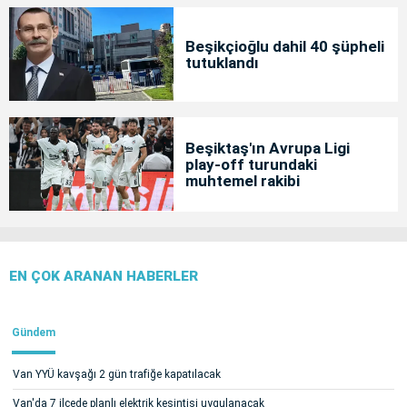
Beşikçioğlu dahil 40 şüpheli
tutuklandı
Beşiktaş'ın Avrupa Ligi
play-off turundaki
muhtemel rakibi
EN ÇOK ARANAN HABERLER
Gündem
Van YYÜ kavşağı 2 gün trafiğe kapatılacak
Van'da 7 ilçede planlı elektrik kesintisi uygulanacak