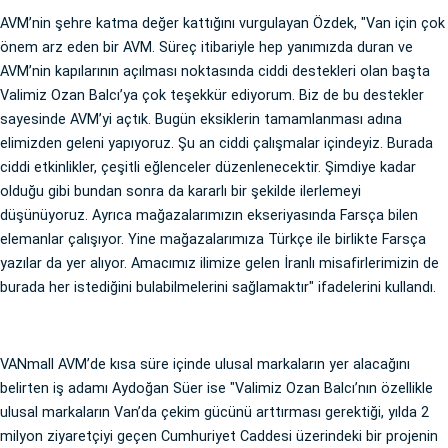
AVM’nin şehre katma değer kattığını vurgulayan Özdek, "Van için çok
önem arz eden bir AVM. Süreç itibariyle hep yanımızda duran ve
AVM’nin kapılarının açılması noktasında ciddi destekleri olan başta
Valimiz Ozan Balcı’ya çok teşekkür ediyorum. Biz de bu destekler
sayesinde AVM’yi açtık. Bugün eksiklerin tamamlanması adına
elimizden geleni yapıyoruz. Şu an ciddi çalışmalar içindeyiz. Burada
ciddi etkinlikler, çeşitli eğlenceler düzenlenecektir. Şimdiye kadar
olduğu gibi bundan sonra da kararlı bir şekilde ilerlemeyi
düşünüyoruz. Ayrıca mağazalarımızın ekseriyasında Farsça bilen
elemanlar çalışıyor. Yine mağazalarımıza Türkçe ile birlikte Farsça
yazılar da yer alıyor. Amacımız ilimize gelen İranlı misafirlerimizin de
burada her istediğini bulabilmelerini sağlamaktır" ifadelerini kullandı.
VANmall AVM’de kısa süre içinde ulusal markaların yer alacağını
belirten iş adamı Aydoğan Süer ise "Valimiz Ozan Balcı’nın özellikle
ulusal markaların Van’da çekim gücünü arttırması gerektiği, yılda 2
milyon ziyaretçiyi geçen Cumhuriyet Caddesi üzerindeki bir projenin