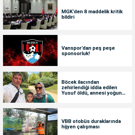
MGK'den 8 maddelik kritik
bildiri
Vanspor'dan peş peşe
sponsorluk!
Böcek ilacından
zehirlendiği iddia edilen
Yusuf öldü, annesi yoğun
bakımda
VBB otobüs duraklarında
hijyen çalışması