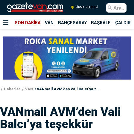
FİRMA REHBERİ
SON DAKİKA
VAN
BAHÇESARAY
BAŞKALE
ÇALDIRA
Haberler
VAN
VANmall AVM’den Vali Balcı’ya teşekkür
VANmall AVM’den Vali
Balcı’ya teşekkür