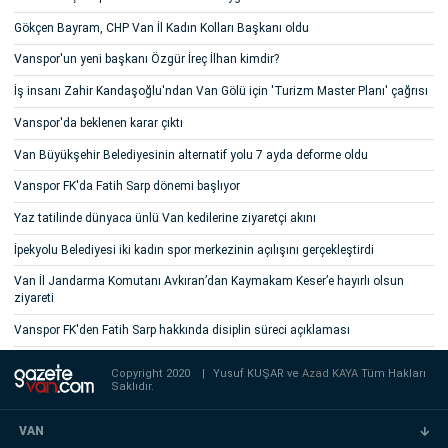
Gökçen Bayram, CHP Van İl Kadın Kolları Başkanı oldu
Vanspor'un yeni başkanı Özgür İreç İlhan kimdir?
İş insanı Zahir Kandaşoğlu'ndan Van Gölü için 'Turizm Master Planı' çağrısı
Vanspor'da beklenen karar çıktı
Van Büyükşehir Belediyesinin alternatif yolu 7 ayda deforme oldu
Vanspor FK'da Fatih Sarp dönemi başlıyor
Yaz tatilinde dünyaca ünlü Van kedilerine ziyaretçi akını
İpekyolu Belediyesi iki kadın spor merkezinin açılışını gerçekleştirdi
Van İl Jandarma Komutanı Avkıran’dan Kaymakam Keser’e hayırlı olsun
ziyareti
Vanspor FK'den Fatih Sarp hakkında disiplin süreci açıklaması
Copyright 2020
|
Yusuf KUŞAR ve
Azad KAYA
Tüm Hakları
Saklıdır.
VAN