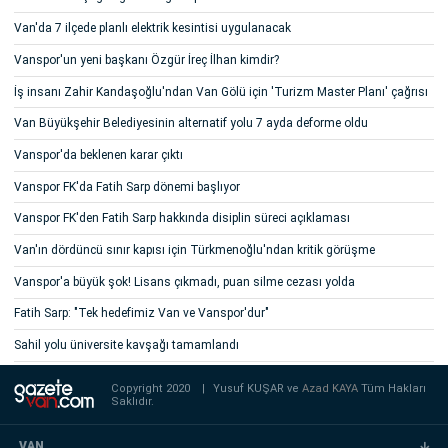
Van'da 7 ilçede planlı elektrik kesintisi uygulanacak
Vanspor'un yeni başkanı Özgür İreç İlhan kimdir?
İş insanı Zahir Kandaşoğlu'ndan Van Gölü için 'Turizm Master Planı' çağrısı
Van Büyükşehir Belediyesinin alternatif yolu 7 ayda deforme oldu
Vanspor'da beklenen karar çıktı
Vanspor FK'da Fatih Sarp dönemi başlıyor
Vanspor FK'den Fatih Sarp hakkında disiplin süreci açıklaması
Van'ın dördüncü sınır kapısı için Türkmenoğlu'ndan kritik görüşme
Vanspor'a büyük şok! Lisans çıkmadı, puan silme cezası yolda
Fatih Sarp: "Tek hedefimiz Van ve Vanspor'dur"
Sahil yolu üniversite kavşağı tamamlandı
Copyright 2020
|
Yusuf KUŞAR ve
Azad KAYA
Tüm Hakları
Saklıdır.
VAN