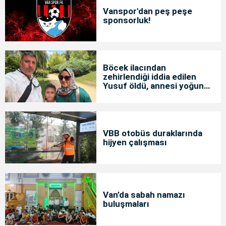
Vanspor'dan peş peşe
sponsorluk!
Böcek ilacından
zehirlendiği iddia edilen
Yusuf öldü, annesi yoğun
bakımda
VBB otobüs duraklarında
hijyen çalışması
Van’da sabah namazı
buluşmaları