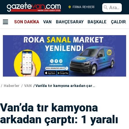
FİRMA REHBERİ
SON DAKİKA
VAN
BAHÇESARAY
BAŞKALE
ÇALDIRA
Haberler
VAN
Van’da tır kamyona arkadan çarptı: 1 yaralı
Van’da tır kamyona
arkadan çarptı: 1 yaralı