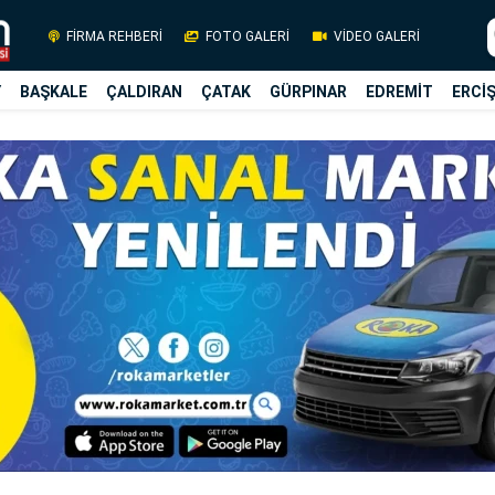
FİRMA REHBERİ
FOTO GALERİ
VİDEO GALERİ
Y
BAŞKALE
ÇALDIRAN
ÇATAK
GÜRPINAR
EDREMİT
ERCİ