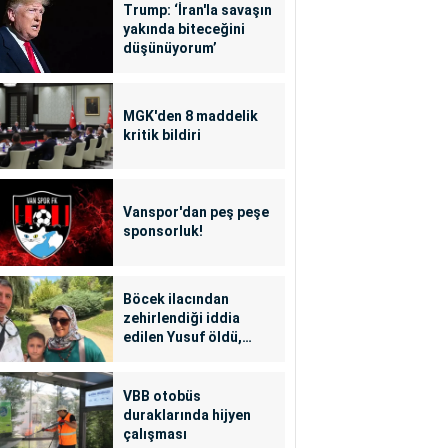
Trump: ‘İran'la savaşın
yakında biteceğini
düşünüyorum’
MGK'den 8 maddelik
kritik bildiri
Vanspor'dan peş peşe
sponsorluk!
Böcek ilacından
zehirlendiği iddia
edilen Yusuf öldü,
annesi yoğun bakımda
VBB otobüs
duraklarında hijyen
çalışması