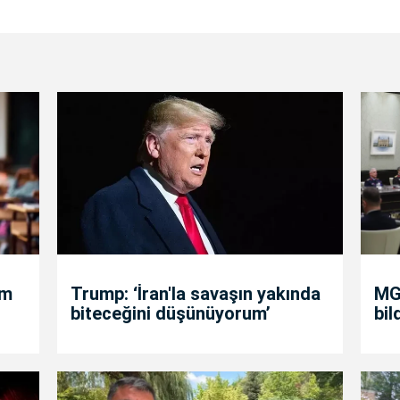
um
Trump: ‘İran'la savaşın yakında
MGK
biteceğini düşünüyorum’
bil