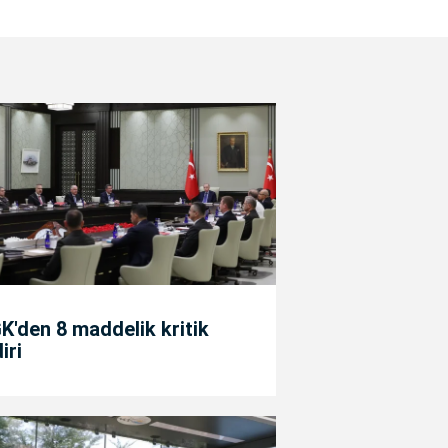
'den 8 maddelik kritik
diri