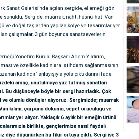
k Sanat Galerisi’nde açılan sergide, el emeği göz
e sunuldu. Sergide; muarrak, naht, hüsnü-hat, Van
ü ve doğal taşlardan yapılan kolye ve tasarımlar yer
 olan çalışmalar, 3 gün boyunca sanatseverlerin
Derneği Yönetim Kurulu Başkanı Adem Yıldırım,
ılması ve özellikle kadınlara istihdam sağlanmasının
azanan kadındır" anlayışıyla yola çıktıklarını ifade
izdeki amaç, unutulmaya yüz tutmuş sanatları
i. Bu düşünceyle böyle bir sergi hazırladık. Çok
l ve olumlu dönüşler alıyoruz. Sergimizde; muarrak
, Van kilimi, çarpana dokuma, sepet örücülüğü ve
rımlar yer alıyor. Yaklaşık 6 aylık bir emeğin ürünü
calarımızla birlikte, gençlerimize nasıl faydalı
iriz diye düşünürken bu fikir ortaya çıktı. Sergi ise 3