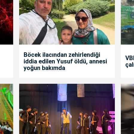
Böcek ilacından zehirlendiği
VBB
iddia edilen Yusuf öldü, annesi
çal
yoğun bakımda