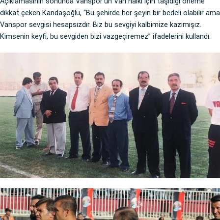
Açıklamasının sonunda Vanspor’un Van halkı için taşıdığı öneme
dikkat çeken Kandaşoğlu, “Bu şehirde her şeyin bir bedeli olabilir ama
Vanspor sevgisi hesapsızdır. Biz bu sevgiyi kalbimize kazımışız.
Kimsenin keyfi, bu sevgiden bizi vazgeçiremez” ifadelerini kullandı.