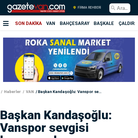
FİRMA REHBERİ
SON DAKİKA
VAN
BAHÇESARAY
BAŞKALE
ÇALDIRA
Haberler
VAN
Başkan Kandaşoğlu: Vanspor sevgisi hesapsızdır
Başkan Kandaşoğlu:
Vanspor sevgisi