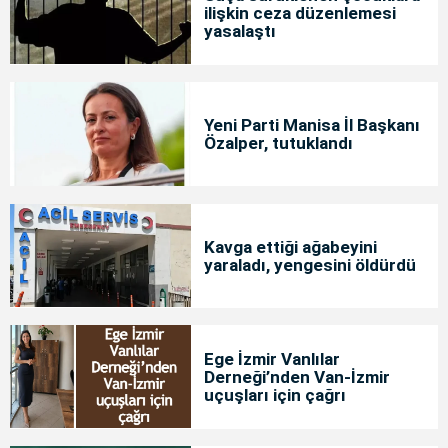
ilişkin ceza düzenlemesi
yasalaştı
Yeni Parti Manisa İl Başkanı
Özalper, tutuklandı
Kavga ettiği ağabeyini
yaraladı, yengesini öldürdü
Ege İzmir Vanlılar
Derneği’nden Van-İzmir
uçuşları için çağrı