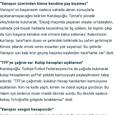
“Vanspor üzerinden kimse kendine pay biçemez”
Vanspor’un başarısının sadece sahada alınan sonuçlarla
açıklanamayacağını belirten Kandaşoğlu, Temel’e yönelik
eleştirilerde bulunarak, “Elazığ maçında yaşanan olaylar ortadayken,
sahada çok büyük farklarla kazanılmış bir lig yokken, bir kişinin çıkıp
da tüm başarıyı kendine mal etmesi kabul edilemez. Kalecimizin
kurtarışı, taraftarın duası ve şehirdeki birliktelik bu zaferi getirmiştir.
Kimse yıllardır emek veren insanları yok sayamaz. Bu şehirde
Vanspor için kalp krizi geçirip hayatını kaybeden taraftarlar var” dedi.
“TFF’ye çağrım var: Kulüp hesapları açıklansın”
Kandaşoğlu, Türkiye Futbol Federasyonu’na da çağrıda bulunarak
kulüp hesaplarının şeffaf şekilde kamuoyuyla paylaşılmasını talep
ederek, “TFF’ye çağrımdır; kulübün hesap hareketleri kamuoyuna
açıklansın. Kim ne katkı yaptı, kimler ne ödedi açıkça görülsün. Bu
takım için binlerce insan maddi destek sundu. Bu destek sadece
birkaç fotoğrafla gölgede bırakılamaz” dedi.
“Vanspor sevgisi hesapsızdır”