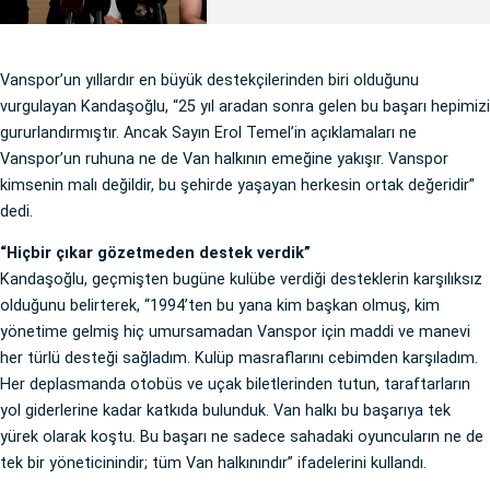
Vanspor’un yıllardır en büyük destekçilerinden biri olduğunu
vurgulayan Kandaşoğlu, “25 yıl aradan sonra gelen bu başarı hepimizi
gururlandırmıştır. Ancak Sayın Erol Temel’in açıklamaları ne
Vanspor’un ruhuna ne de Van halkının emeğine yakışır. Vanspor
kimsenin malı değildir, bu şehirde yaşayan herkesin ortak değeridir”
dedi.
“Hiçbir çıkar gözetmeden destek verdik”
Kandaşoğlu, geçmişten bugüne kulübe verdiği desteklerin karşılıksız
olduğunu belirterek, “1994’ten bu yana kim başkan olmuş, kim
yönetime gelmiş hiç umursamadan Vanspor için maddi ve manevi
her türlü desteği sağladım. Kulüp masraflarını cebimden karşıladım.
Her deplasmanda otobüs ve uçak biletlerinden tutun, taraftarların
yol giderlerine kadar katkıda bulunduk. Van halkı bu başarıya tek
yürek olarak koştu. Bu başarı ne sadece sahadaki oyuncuların ne de
tek bir yöneticinindir; tüm Van halkınındır” ifadelerini kullandı.