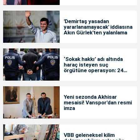
'Demirtaş yasadan
yararlanamayacak' iddiasına
Akın Gürlek'ten yalanlama
‘Sokak hakkı’ adı altında
haraç isteyen suç
örgütüne operasyon: 24
tutuklama
Yeni sezonda Akhisar
mesaisi! Vanspor'dan resmi
imza
VBB geleneksel kilim