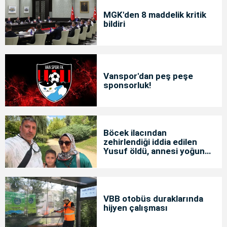
MGK'den 8 maddelik kritik
bildiri
Vanspor'dan peş peşe
sponsorluk!
Böcek ilacından
zehirlendiği iddia edilen
Yusuf öldü, annesi yoğun
bakımda
VBB otobüs duraklarında
hijyen çalışması